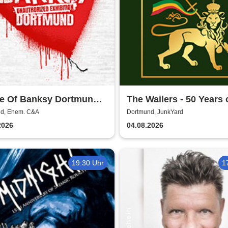
e Of Banksy Dortmund |
The Wailers - 50 Years 
ickets
Positive Vibrations
d, Ehem. C&A
Dortmund, JunkYard
2026
04.08.2026
19:30 Uhr
1