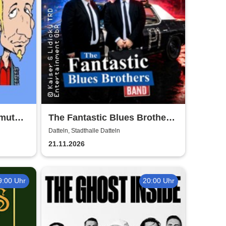
lmut
The Fantastic Blues Brothers
Band - On a mission from
Datteln, Stadthalle Datteln
God Tour 2027
21.11.2026
9:00 Uhr
20:00 Uhr