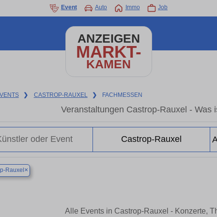
Event
Auto
Immo
Job
ANZEIGEN
MARKT-
KAMEN
VENTS
❯
CASTROP-RAUXEL
❯
FACHMESSEN
Veranstaltungen Castrop-Rauxel - Was is
×
op-Rauxel
Alle Events in Castrop-Rauxel - Konzerte, 