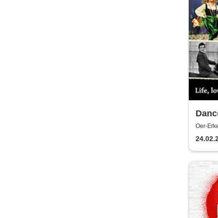
Dance
Life,
Oer-Erke
Erkensc
Trave
24.02.