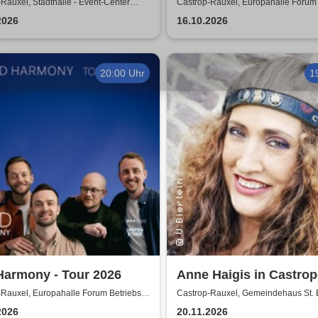
Aschenbrödel - Das Mu
Rauxel, Stadthalle - Event-Center
Castrop-Rauxel, Europahalle Forum 
-Rauxel
GmbH
2026
16.10.2026
20:00 Uhr
1
Harmony - Tour 2026
Anne Haigis in Castrop
Rauxel - Vorprogramm:
Rauxel, Europahalle Forum Betriebs-
Castrop-Rauxel, Gemeindehaus St. 
Holtkamp
2026
20.11.2026