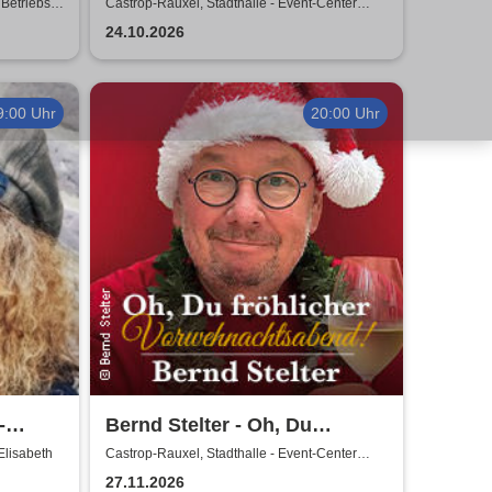
sical
Betriebs-
Castrop-Rauxel, Stadthalle - Event-Center
Castrop-Rauxel
24.10.2026
9:00 Uhr
20:00 Uhr
-
Bernd Stelter - Oh, Du
 Lisa
fröhlicher
Elisabeth
Castrop-Rauxel, Stadthalle - Event-Center
Castrop-Rauxel
Vorweihnachtsabend! 2026
27.11.2026