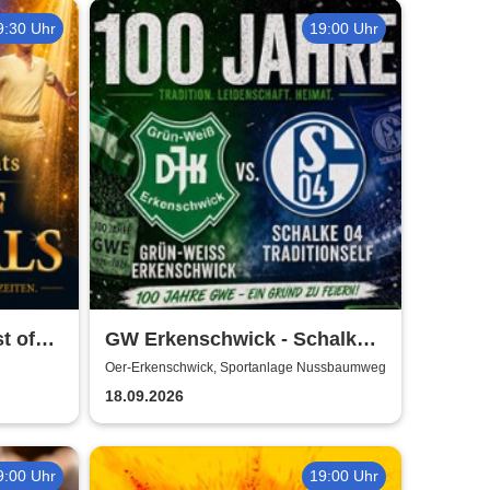
9:30 Uhr
19:00 Uhr
t of
GW Erkenschwick - Schalke
04 Traditionself | 100 Jahre
Oer-Erkenschwick, Sportanlage Nussbaumweg
DJK Grün-Weiss
18.09.2026
Erkenschwick
9:00 Uhr
19:00 Uhr