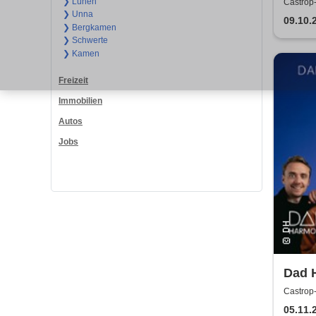
❯ Lünen
Castrop-
❯ Unna
Castrop
09.10.
❯ Bergkamen
❯ Schwerte
❯ Kamen
Freizeit
Immobilien
Autos
Jobs
Dad 
Castrop-
GmbH
05.11.