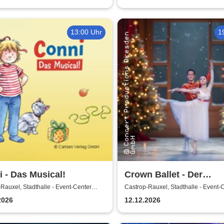
13:00 Uhr
1
 - Das Musical!
Crown Ballet - Der
Nussknacker
Rauxel, Stadthalle - Event-Center
Castrop-Rauxel, Stadthalle - Event-
-Rauxel
Castrop-Rauxel
2026
12.12.2026