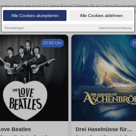
 wollen wissen was los ist in Castrop-Rauxel? Erleben Sie in Castrop-Rauxel viels
Theateraufführungen oder aufregende Veranstaltungen in Castrop-Rauxel
Alle Cookies akzeptieren
Alle Cookies ablehnen
Einstellungen
Datenschutzerklärung
20:00 Uhr
1
ove Beatles
Drei Haselnüsse für