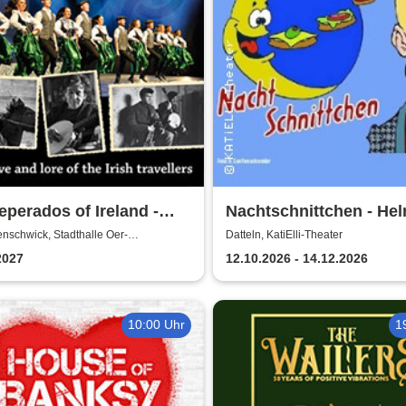
perados of Ireland -
Nachtschnittchen - He
 love and lore of the Irish
Sanftenschneider
nschwick, Stadthalle Oer-
Datteln, KatiElli-Theater
hwick
llers Tour
2027
12.10.2026 - 14.12.2026
10:00 Uhr
1