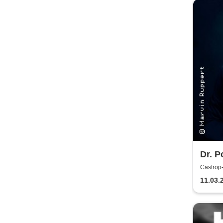
Dr. P
Musi
Castrop-
Castrop
Show!
11.03.