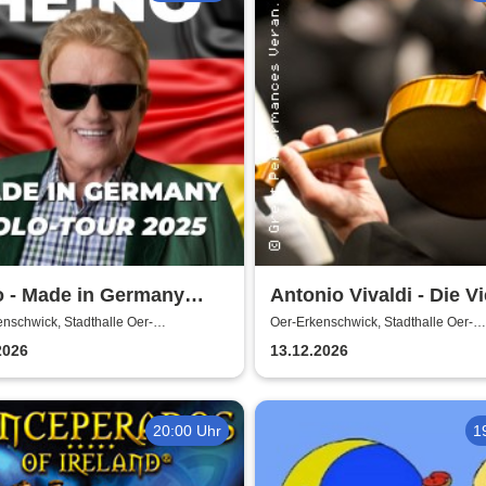
o - Made in Germany
Antonio Vivaldi - Die Vi
-Tour
Jahreszeiten
nschwick, Stadthalle Oer-
Oer-Erkenschwick, Stadthalle Oer-
hwick
Erkenschwick
2026
13.12.2026
20:00 Uhr
1