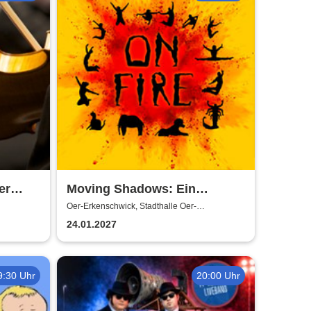
er
Moving Shadows: Ein
Schattentheater, das alles in
Oer-Erkenschwick, Stadthalle Oer-
Erkenschwick
den Schatten stellt - On Fire
24.01.2027
9:30 Uhr
20:00 Uhr