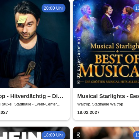
20:00 Uhr
1
op - Hitverdächtig – Die
Musical Starlights - Bes
k-Comedy-Stand-up-
Musicals
Rauxel, Stadthalle - Event-Center
Waltrop, Stadthalle Waltrop
-Rauxel
 - (ständig aktualisiert)
2027
19.02.2027
18:00 Uhr
1