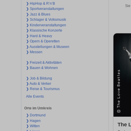
❯ HipHop & R’n‘B
Sie
❯ Sportveranstaltungen
❯ Jazz & Blues
❯ Schlager & Volksmusik
❯ Kinderveranstaltungen
❯ Klassische Konzerte
❯ Hard & Heavy
❯ Opern & Operetten
❯ Ausstellungen & Museen
❯ Messen
❯ Freizeit & Aktivitäten
❯ Bauen & Wohnen
❯ Job & Bildung
❯ Auto & Verker
❯ Reise & Tourismus
Alle Events
Orte im Umkreis
❯ Dortmund
❯ Hagen
The L
❯ Witten