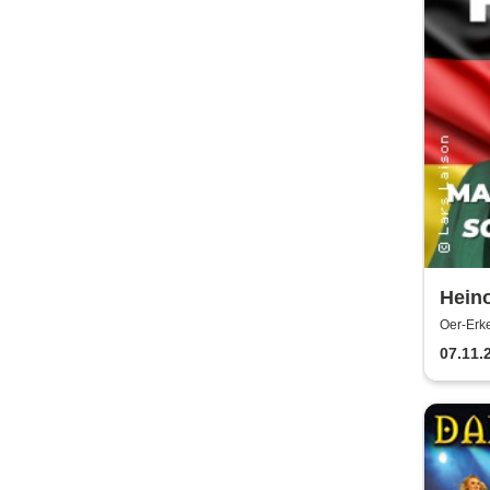
Hein
Solo
Oer-Erke
Erkensc
07.11.