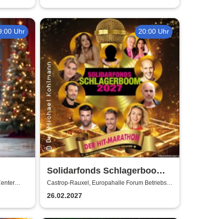
9:00 Uhr
20:00 Uhr
Solidarfonds Schlagerboom
2027
Center
Castrop-Rauxel, Europahalle Forum Betriebs-
GmbH
26.02.2027