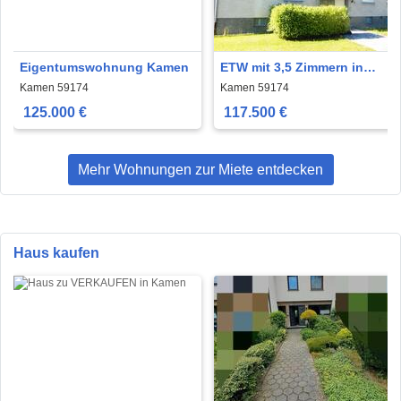
Eigentumswohnung Kamen
ETW mit 3,5 Zimmern in
Kamen. Kapitalanlage oder
Kamen 59174
Kamen 59174
selbst einziehen
125.000 €
117.500 €
Mehr Wohnungen zur Miete entdecken
Haus kaufen