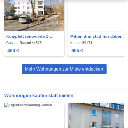
Komplett renovierte 1-
Mitten drin statt nur dabei:
Zimmer-Wohnung
3-Zimmer-Wohnung
Castrop-Rauxel 44575
Kamen 59174
460 €
605 €
Mehr Wohnungen zur Miete entdecken
Wohnungen kaufen statt mieten