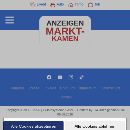
Event
Auto
Immo
Job
ANZEIGEN
MARKT-
KAMEN
Ratgeber
Presse
Lokales
Über Uns
Impressum
Datenschutz
Cookies
Copyright © 2000 - 2026 | 1A Infosysteme GmbH | Content by: 1A-Anzeigenmarkt.de
09.08.2026
Alle Cookies akzeptieren
Alle Cookies ablehnen