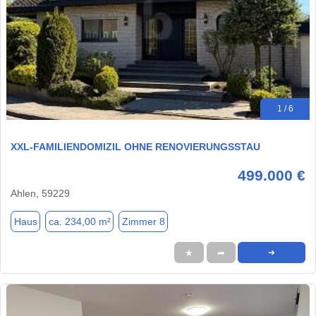
1 / 6
XXL-FAMILIENDOMIZIL OHNE RENOVIERUNGSSTAU
499.000 €
Ahlen, 59229
Haus
ca. 234,00 m²
Zimmer 8
★
➦
➜