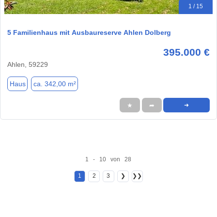
1 / 15
5 Familienhaus mit Ausbaureserve Ahlen Dolberg
395.000 €
Ahlen, 59229
Haus
ca. 342,00 m²
★
➦
➜
1 - 10 von 28
1
2
3
❯
❯❯