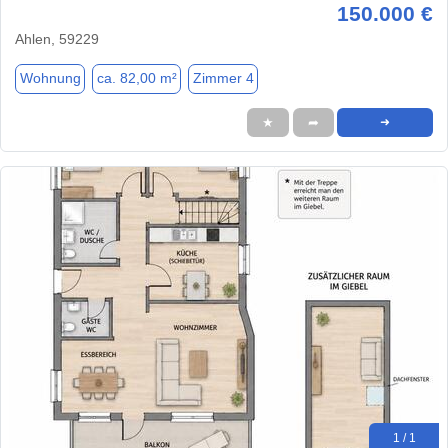
150.000 €
Ahlen, 59229
Wohnung
ca. 82,00 m²
Zimmer 4
★
➦
➜
1 / 1