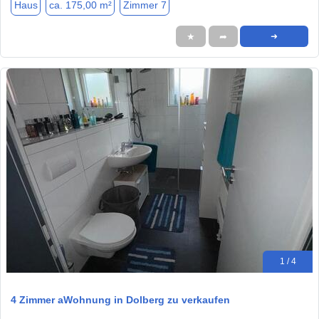
Haus
ca. 175,00 m²
Zimmer 7
★
➦
➜
1 / 4
4 Zimmer aWohnung in Dolberg zu verkaufen