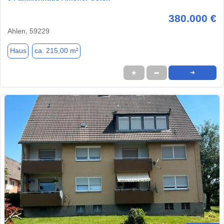
380.000 €
Ahlen, 59229
Haus
ca. 215,00 m²
★
➦
➜