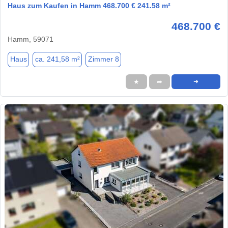
Haus zum Kaufen in Hamm 468.700 € 241.58 m²
468.700 €
Hamm, 59071
Haus
ca. 241,58 m²
Zimmer 8
★
➦
➜