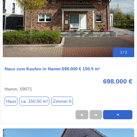
1 / 1
Haus zum Kaufen in Hamm 698.000 € 150.5 m²
698.000 €
Hamm, 59071
Haus
ca. 150,50 m²
Zimmer 6
★
➦
➜