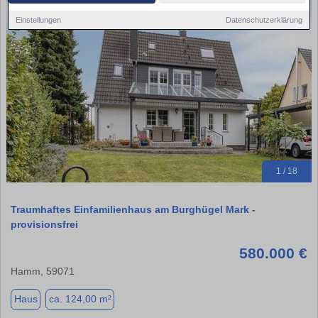
Einstellungen
Datenschutzerklärung
1 / 18
Traumhaftes Einfamilienhaus am Burghügel Mark -
provisionsfrei
580.000 €
Hamm, 59071
Haus
ca. 124,00 m²