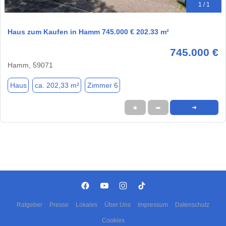
1 / 1
Haus zum Kaufen in Hamm 745.000 € 202.33 m²
745.000 €
Hamm, 59071
Haus
ca. 202,33 m²
Zimmer 6
★
➦
➜
Ratgeber
Presse
Lokales
Über Uns
Impressum
Datenschutz
Cookies