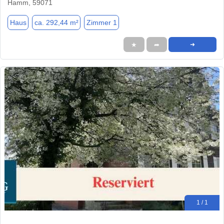
Hamm, 59071
Haus
ca. 292,44 m²
Zimmer 1
★
➦
➜
1 / 1