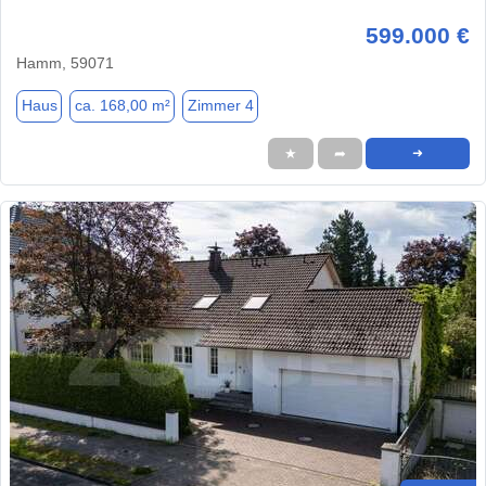
599.000 €
Hamm, 59071
Haus
ca. 168,00 m²
Zimmer 4
★
➦
➜