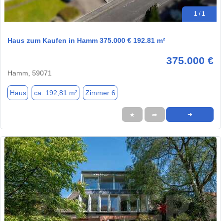
1 / 1
Haus zum Kaufen in Hamm 375.000 € 192.81 m²
375.000 €
Hamm, 59071
Haus
ca. 192,81 m²
Zimmer 6
★
➦
➜