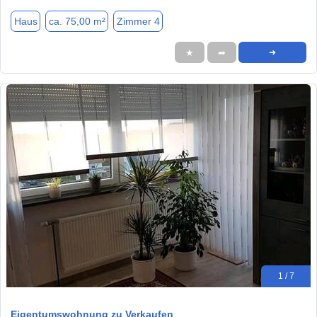
Haus
ca. 75,00 m²
Zimmer 4
★
➦
➜
1 / 7
Eigentumswohnung zu Verkaufen