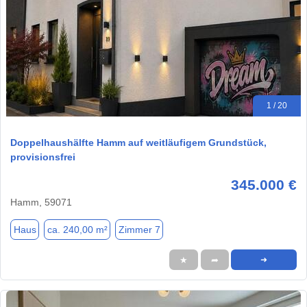
1 / 20
Doppelhaushälfte Hamm auf weitläufigem Grundstück,
provisionsfrei
345.000 €
Hamm, 59071
Haus
ca. 240,00 m²
Zimmer 7
★
➦
➜