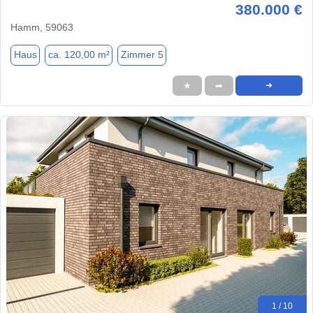
380.000 €
Hamm, 59063
Haus
ca. 120,00 m²
Zimmer 5
★
➦
➜
1 / 10