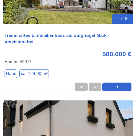
1 / 18
Traumhaftes Einfamilienhaus am Burghügel Mark -
provisionsfrei
580.000 €
Hamm, 59071
Haus
ca. 124,00 m²
★
➦
➜