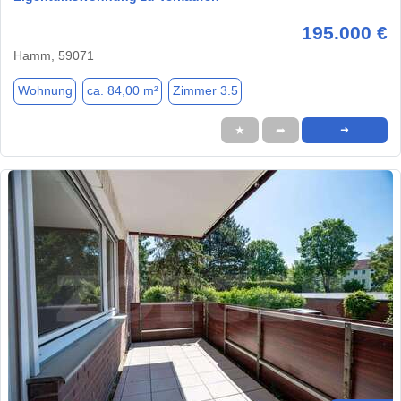
195.000 €
Hamm, 59071
Wohnung
ca. 84,00 m²
Zimmer 3.5
★
➦
➜