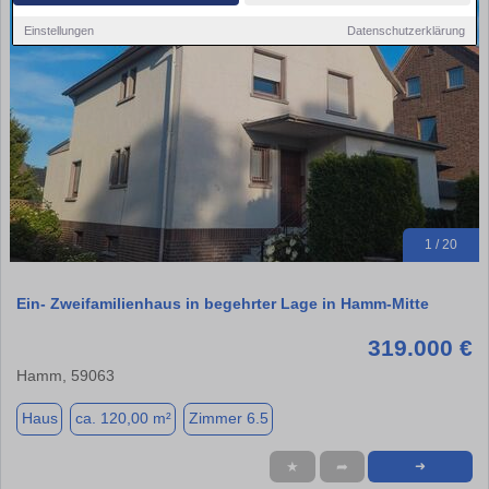
Einstellungen
Datenschutzerklärung
1 / 20
Ein- Zweifamilienhaus in begehrter Lage in Hamm-Mitte
319.000 €
Hamm, 59063
Haus
ca. 120,00 m²
Zimmer 6.5
★
➦
➜