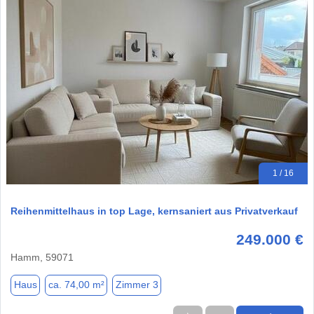
1 / 16
Reihenmittelhaus in top Lage, kernsaniert aus Privatverkauf
249.000 €
Hamm, 59071
Haus
ca. 74,00 m²
Zimmer 3