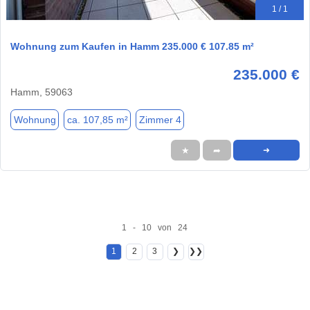
1 / 1
Wohnung zum Kaufen in Hamm 235.000 € 107.85 m²
235.000 €
Hamm, 59063
Wohnung
ca. 107,85 m²
Zimmer 4
★
➦
➜
1 - 10 von 24
1
2
3
❯
❯❯