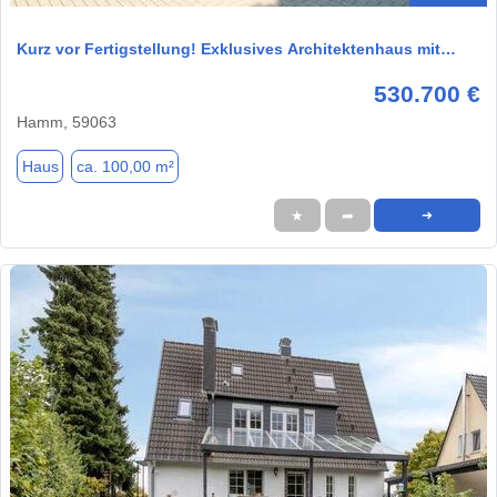
Kurz vor Fertigstellung! Exklusives Architektenhaus mit…
530.700 €
Hamm, 59063
Haus
ca. 100,00 m²
★
➦
➜