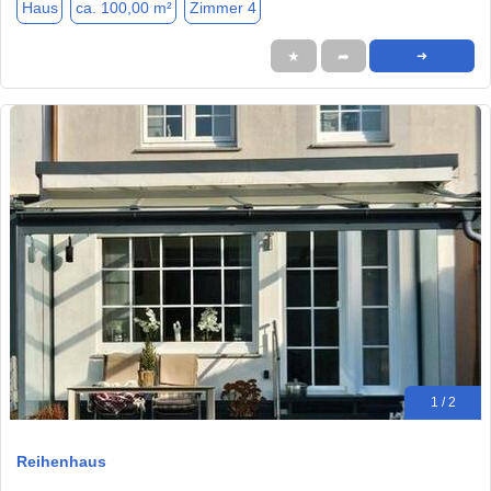
Haus
ca. 100,00 m²
Zimmer 4
★
➦
➜
1 / 2
Reihenhaus