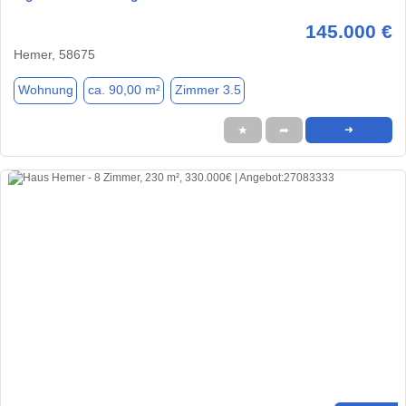
145.000 €
Hemer, 58675
Wohnung
ca. 90,00 m²
Zimmer 3.5
★
➦
➜