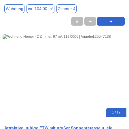
Wohnung
ca. 104,00 m²
Zimmer 4
★
➦
➜
1 / 19
Attraktive, ruhige ETW mit großer Sonnenterasse u. eig.