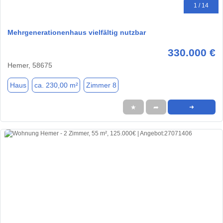
1 / 14
Mehrgenerationenhaus vielfältig nutzbar
330.000 €
Hemer, 58675
Haus
ca. 230,00 m²
Zimmer 8
★
➦
➜