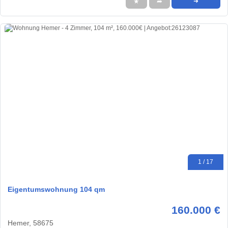
★
➦
➜
1 / 17
Eigentumswohnung 104 qm
160.000 €
Hemer, 58675