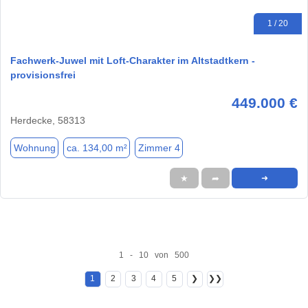
1 / 20
Fachwerk-Juwel mit Loft-Charakter im Altstadtkern -
provisionsfrei
449.000 €
Herdecke, 58313
Wohnung
ca. 134,00 m²
Zimmer 4
★
➦
➜
1 - 10 von 500
1
2
3
4
5
❯
❯❯