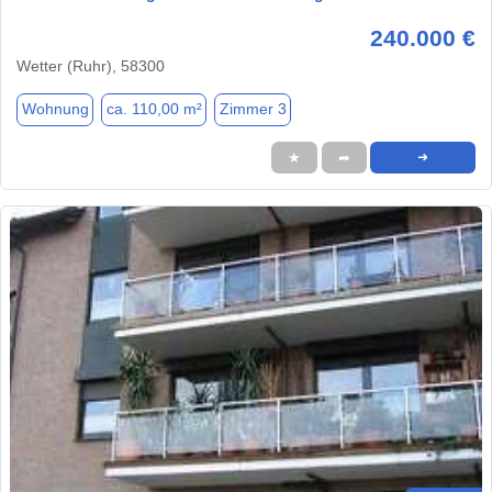
240.000 €
Wetter (Ruhr), 58300
Wohnung
ca. 110,00 m²
Zimmer 3
★
➦
➜