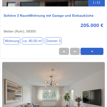
1 / 13
Schöne 3 RaumWohnung mit Garage und Einbauküche
205.000 €
Wetter (Ruhr), 58300
Wohnung
ca. 80,00 m²
Zimmer 3
★
➦
➜