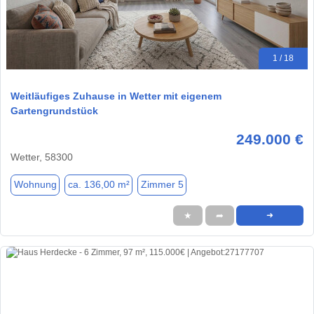
1 / 18
Weitläufiges Zuhause in Wetter mit eigenem
Gartengrundstück
249.000 €
Wetter, 58300
Wohnung
ca. 136,00 m²
Zimmer 5
★
➦
➜