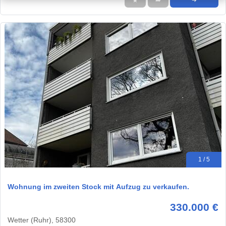
★
➦
➜
1 / 5
Wohnung im zweiten Stock mit Aufzug zu verkaufen.
330.000 €
Wetter (Ruhr), 58300