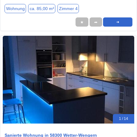
Wohnung
ca. 85,00 m²
Zimmer 4
★
➦
➜
1 / 14
Sanierte Wohnung in 58300 Wetter-Wengern