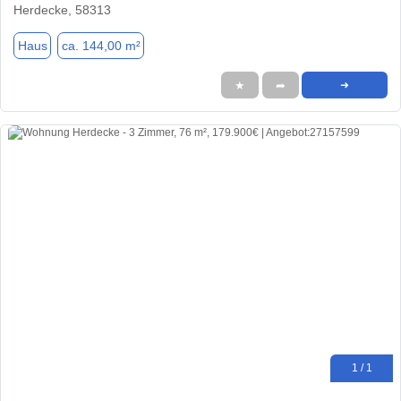
Herdecke, 58313
Haus
ca. 144,00 m²
★
➦
➜
1 / 1