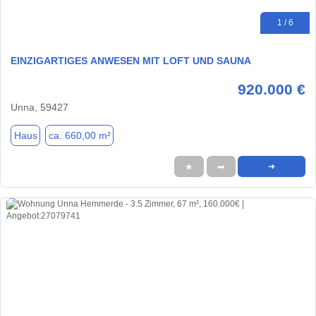
1 / 6
EINZIGARTIGES ANWESEN MIT LOFT UND SAUNA
920.000 €
Unna, 59427
Haus
ca. 660,00 m²
★
➦
➜