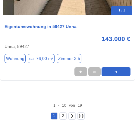
1 / 1
Eigentumswohnung in 59427 Unna
143.000 €
Unna, 59427
Wohnung
ca. 76,00 m²
Zimmer 3.5
★
➦
➜
1 - 10 von 19
1
2
❯
❯❯