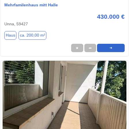
Mehrfamilenhaus mitt Halle
430.000 €
Unna, 59427
Haus
ca. 200,00 m²
★
➦
➜