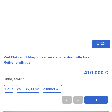
1 / 20
Viel Platz und Möglichkeiten -familienfreundliches
Reihenendhaus
410.000 €
Unna, 59427
Haus
ca. 135,00 m²
Zimmer 4.5
★
➦
➜