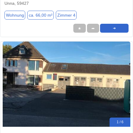
Unna, 59427
Wohnung
ca. 66,00 m²
Zimmer 4
★
➦
➜
1 / 6