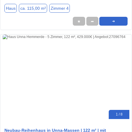
Haus
ca. 115,00 m²
Zimmer 4
★
➦
➜
1 / 8
Neubau-Reihenhaus in Unna-Massen | 122 m² | mit