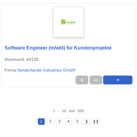
Software Engineer (m/w/d) für Kundenprojekte
Dortmund, 44135
Firma:
Vanderlande Industries GmbH
★
➦
➜
1 - 10 von 500
1
2
3
4
5
❯
❯❯