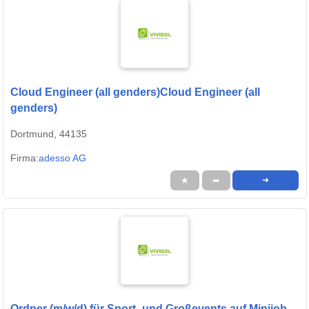
Cloud Engineer (all genders)Cloud Engineer (all
genders)
Dortmund, 44135
Firma:
adesso AG
★
➦
➜
Ordner (m/w/d) für Sport- und Großevents auf Minijob