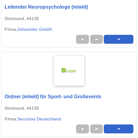
Leitender Neuropsychologe (m/w/d)
Dortmund, 44135
Firma:
Johanniter GmbH
★
➦
➜
Ordner (m/w/d) für Sport- und Großevents
Dortmund, 44135
Firma:
Securitas Deutschland
★
➦
➜