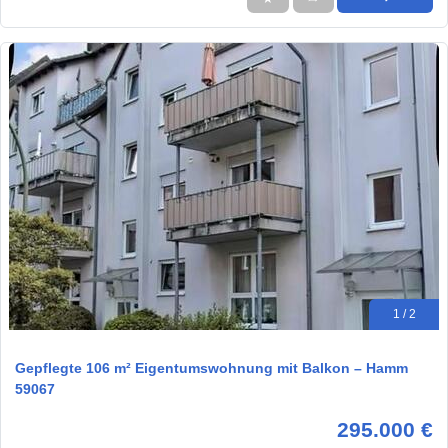
1 / 2
Gepflegte 106 m² Eigentumswohnung mit Balkon – Hamm
59067
295.000 €