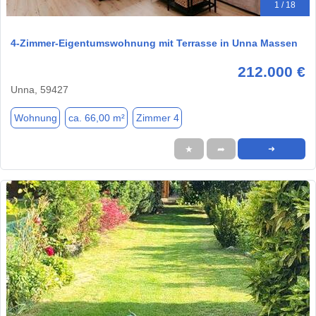
1 / 18
4-Zimmer-Eigentumswohnung mit Terrasse in Unna Massen
212.000 €
Unna, 59427
Wohnung
ca. 66,00 m²
Zimmer 4
★
➦
➜