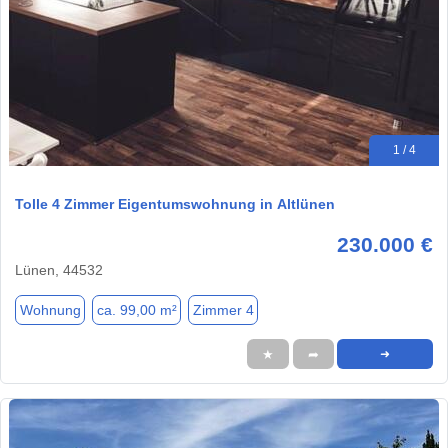
1 / 4
Tolle 4 Zimmer Eigentumswohnung in Altlünen
230.000 €
Lünen, 44532
Wohnung
ca. 99,00 m²
Zimmer 4
★
➦
➜