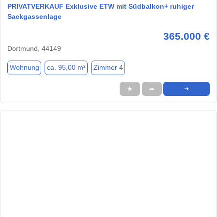
PRIVATVERKAUF Exklusive ETW mit Südbalkon+ ruhiger
Sackgassenlage
365.000 €
Dortmund, 44149
Wohnung
ca. 95,00 m²
Zimmer 4
★
➦
➜