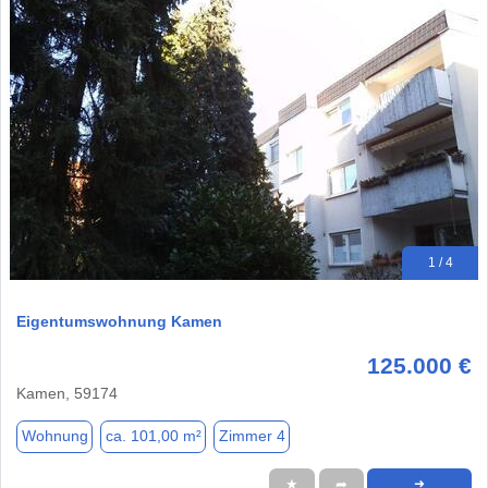
1 / 4
Eigentumswohnung Kamen
125.000 €
Kamen, 59174
Wohnung
ca. 101,00 m²
Zimmer 4
★
➦
➜