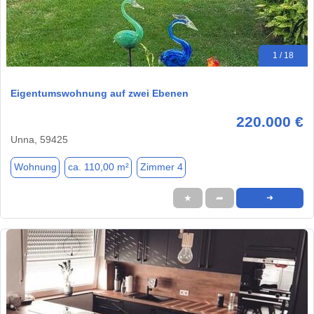
1 / 18
Eigentumswohnung auf zwei Ebenen
220.000 €
Unna, 59425
Wohnung
ca. 110,00 m²
Zimmer 4
★
➦
➜