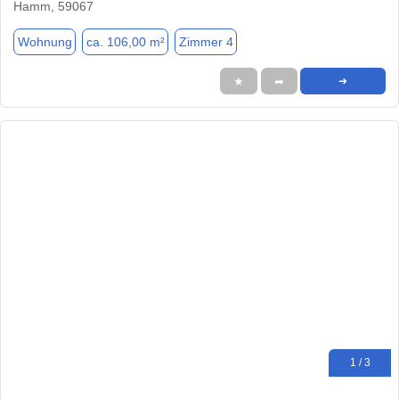
Hamm, 59067
Wohnung
ca. 106,00 m²
Zimmer 4
★
➦
➜
1 / 3