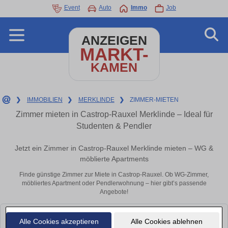
Event
Auto
Immo
Job
ANZEIGEN
MARKT-
KAMEN
❯
IMMOBILIEN
❯
MERKLINDE
❯
ZIMMER-MIETEN
Zimmer mieten in Castrop-Rauxel Merklinde – Ideal für
Studenten & Pendler
Jetzt ein Zimmer in Castrop-Rauxel Merklinde mieten – WG &
möblierte Apartments
Finde günstige Zimmer zur Miete in Castrop-Rauxel. Ob WG-Zimmer,
möbliertes Apartment oder Pendlerwohnung – hier gibt’s passende
Angebote!
Leider konnten wir derzeit keine passenden Objekte finden. Schauen Sie
Alle Cookies akzeptieren
Alle Cookies ablehnen
bald wieder vorbei!