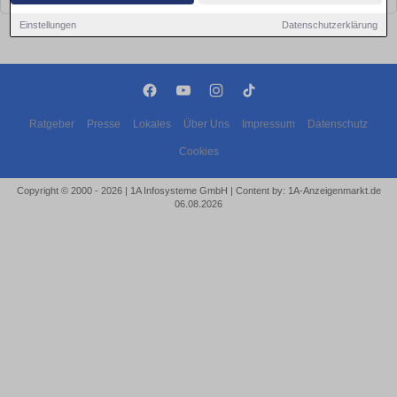
Einstellungen
Datenschutzerklärung
Ratgeber
Presse
Lokales
Über Uns
Impressum
Datenschutz
Cookies
Copyright © 2000 - 2026 | 1A Infosysteme GmbH | Content by: 1A-Anzeigenmarkt.de
06.08.2026