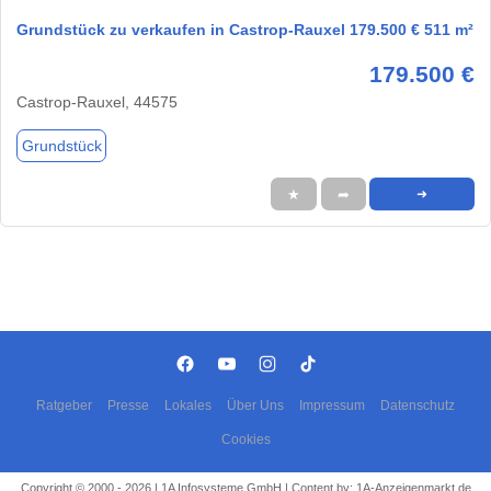
Grundstück zu verkaufen in Castrop-Rauxel 179.500 € 511 m²
179.500 €
Castrop-Rauxel, 44575
Grundstück
★
➦
➜
Ratgeber
Presse
Lokales
Über Uns
Impressum
Datenschutz
Cookies
Copyright © 2000 - 2026 | 1A Infosysteme GmbH | Content by: 1A-Anzeigenmarkt.de