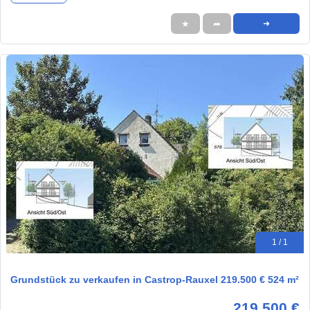
★
➦
➜
1 / 1
Grundstück zu verkaufen in Castrop-Rauxel 219.500 € 524 m²
219.500 €