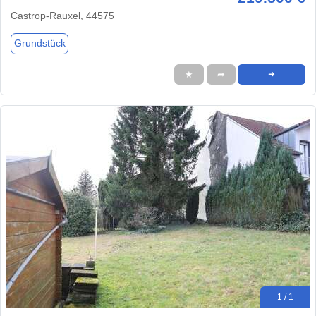
Castrop-Rauxel, 44575
Grundstück
★
➦
➜
1 / 1