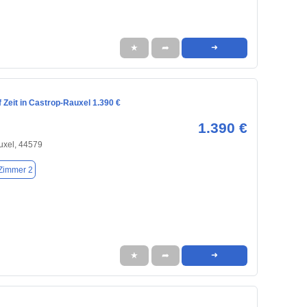
★
➦
➜
Zeit in Castrop-Rauxel 1.390 €
1.390 €
uxel, 44579
Zimmer 2
★
➦
➜