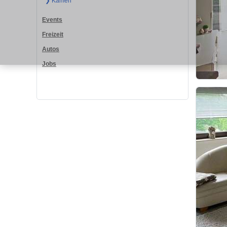
❯ Kamen
Events
Freizeit
Autos
Jobs