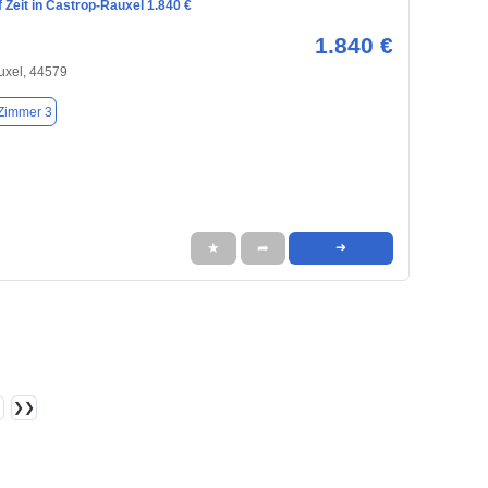
Zeit in Castrop-Rauxel 1.840 €
1.840 €
uxel, 44579
Zimmer 3
★
➦
➜
❯❯