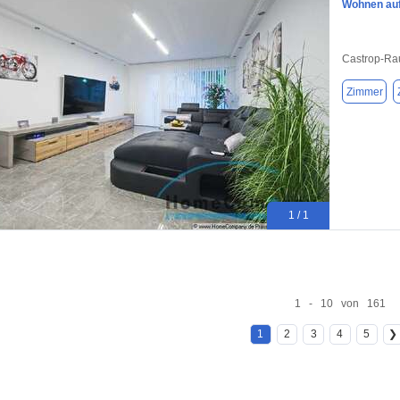
Wohnen auf 
Castrop-Ra
Zimmer
1 / 1
1 - 10 von 161
1
2
3
4
5
❯