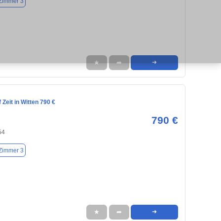
Zimmer 3
★
➦
➜
Zeit in Witten 790 €
790 €
54
Zimmer 3
★
➦
➜