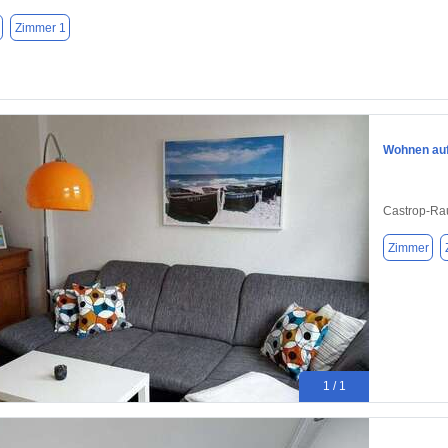
Zimmer 1
Wohnen auf 
Castrop-Ra
Zimmer
1 / 1