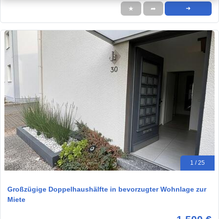
★
➦
➜
1 / 25
Großzügige Doppelhaushälfte in bevorzugter Wohnlage zur
Miete