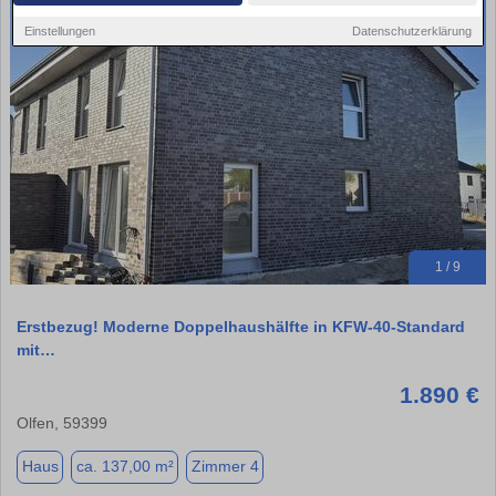
Einstellungen
Datenschutzerklärung
1 / 9
Erstbezug! Moderne Doppelhaushälfte in KFW-40-Standard
mit…
1.890 €
Olfen, 59399
Haus
ca. 137,00 m²
Zimmer 4