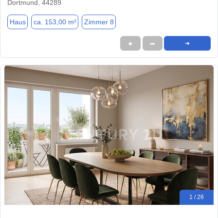
Dortmund, 44289
Haus
ca. 153,00 m²
Zimmer 8
★
➦
➜
1 / 26