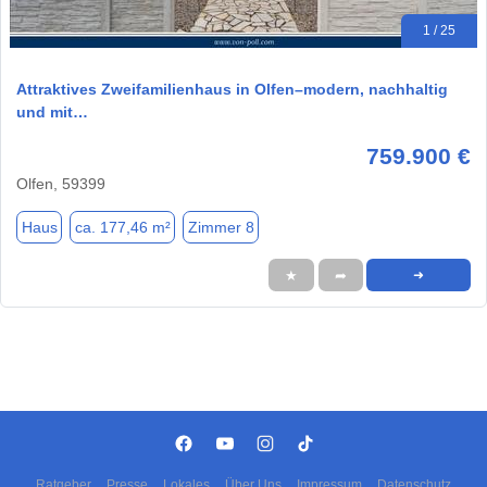
1 / 25
Attraktives Zweifamilienhaus in Olfen–modern, nachhaltig
und mit…
759.900 €
Olfen, 59399
Haus
ca. 177,46 m²
Zimmer 8
★
➦
➜
Ratgeber
Presse
Lokales
Über Uns
Impressum
Datenschutz