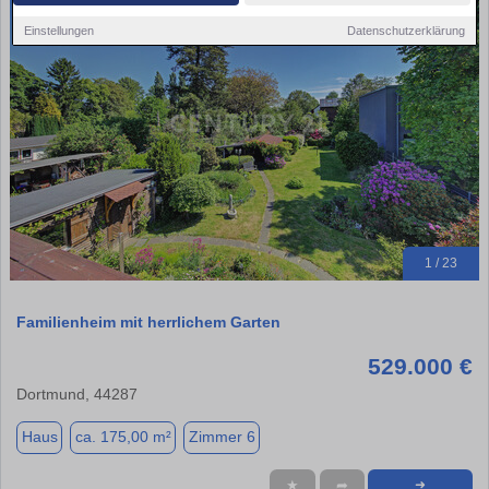
Einstellungen
Datenschutzerklärung
1 / 23
Familienheim mit herrlichem Garten
529.000 €
Dortmund, 44287
Haus
ca. 175,00 m²
Zimmer 6
★
➦
➜