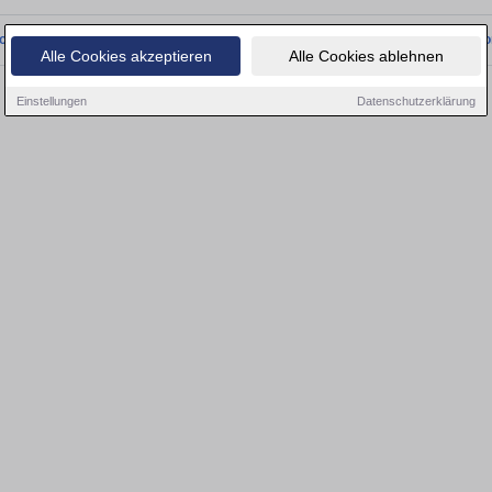
onnten wir derzeit keine passenden Objekte finden. Schauen Sie bald wieder vo
Alle Cookies akzeptieren
Alle Cookies ablehnen
Einstellungen
Datenschutzerklärung