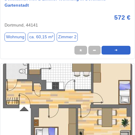
Gartenstadt
572 €
Dortmund, 44141
Wohnung
ca. 60,15 m²
Zimmer 2
★
➦
➜