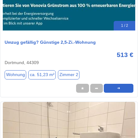
1 / 2
Umzug gefällig? Günstige 2,5-Zi.-Wohnung
513 €
Dortmund, 44309
Wohnung
ca. 51,23 m²
Zimmer 2
★
➦
➜