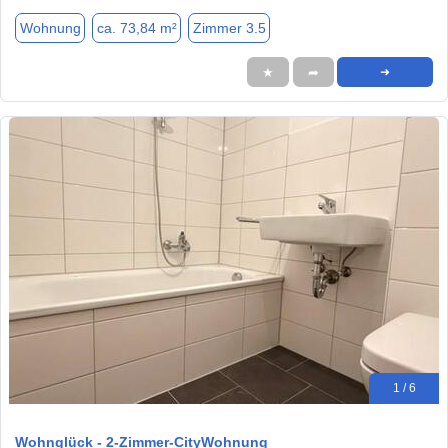
Wohnung
ca. 73,84 m²
Zimmer 3.5
★
➦
➜
1 / 6
Wohnglück - 2-Zimmer-CityWohnung