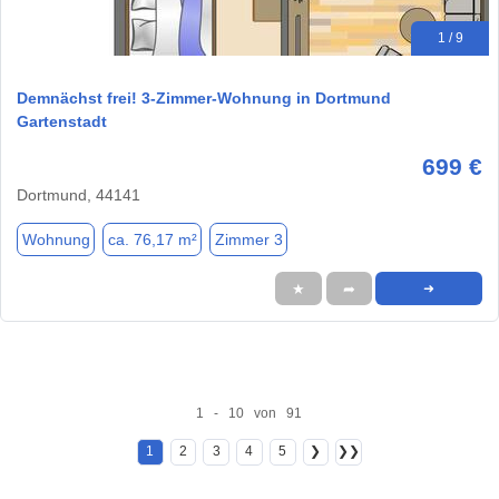
1 / 9
Demnächst frei! 3-Zimmer-Wohnung in Dortmund
Gartenstadt
699 €
Dortmund, 44141
Wohnung
ca. 76,17 m²
Zimmer 3
★
➦
➜
1 - 10 von 91
1
2
3
4
5
❯
❯❯