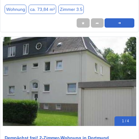
Wohnung
ca. 73,84 m²
Zimmer 3.5
★
➦
➜
1 / 4
Demnächst frei! 2-Zimmer-Wohnung in Dortmund