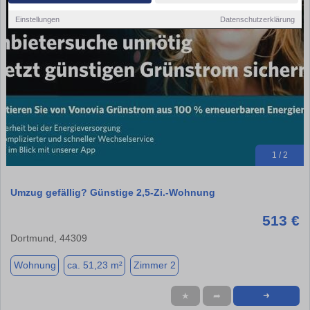
Einstellungen
Datenschutzerklärung
1 / 2
Umzug gefällig? Günstige 2,5-Zi.-Wohnung
513 €
Dortmund, 44309
Wohnung
ca. 51,23 m²
Zimmer 2
★
➦
➜