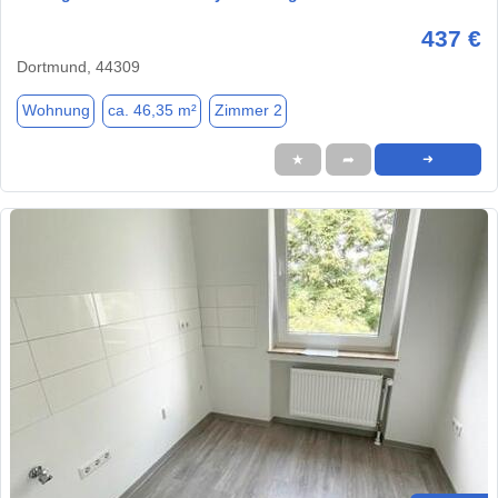
437 €
Dortmund, 44309
Wohnung
ca. 46,35 m²
Zimmer 2
★
➦
➜