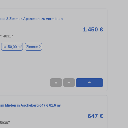
ertes 2-Zimmer-Apartment zu vermieten
1.450 €
rt, 48317
ca. 50,00 m²
Zimmer 2
★
➦
➜
m Mieten in Ascheberg 647 € 61.6 m²
647 €
 59387