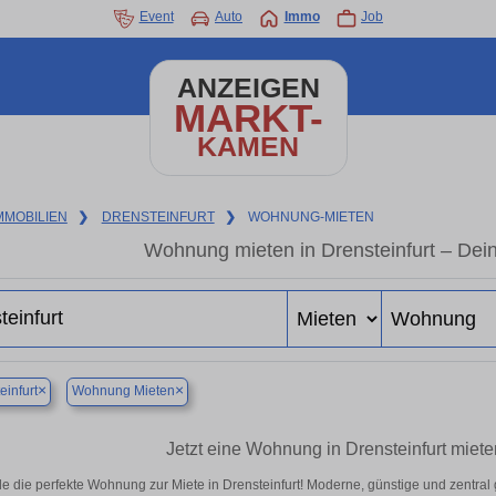
Event
Auto
Immo
Job
ANZEIGEN
MARKT-
KAMEN
MMOBILIEN
❯
DRENSTEINFURT
❯
WOHNUNG-MIETEN
Wohnung mieten in Drensteinfurt – Dei
×
×
einfurt
Wohnung Mieten
Jetzt eine Wohnung in Drensteinfurt miete
e die perfekte Wohnung zur Miete in Drensteinfurt! Moderne, günstige und zentral