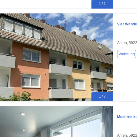
1 / 1
Vier Wände
Ahlen, 592
Wohnung
1 / 7
Moderne ke
Ahlen, 592