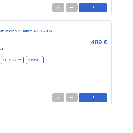
★
➦
➜
m Mieten in Hamm 489 € 78 m²
489 €
71
ca. 78,00 m²
Zimmer 3
★
➦
➜