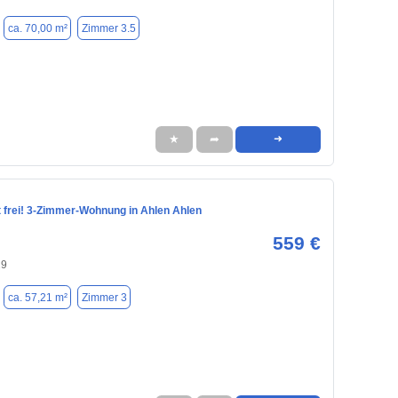
ca. 70,00 m²
Zimmer 3.5
★
➦
➜
frei! 3-Zimmer-Wohnung in Ahlen Ahlen
559 €
29
ca. 57,21 m²
Zimmer 3