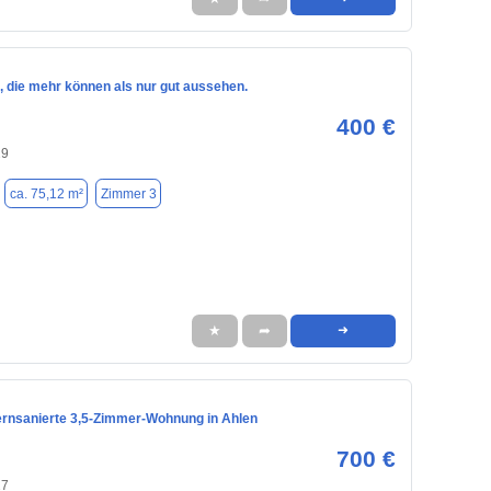
, die mehr können als nur gut aussehen.
400 €
29
ca. 75,12 m²
Zimmer 3
★
➦
➜
rnsanierte 3,5-Zimmer-Wohnung in Ahlen
700 €
27