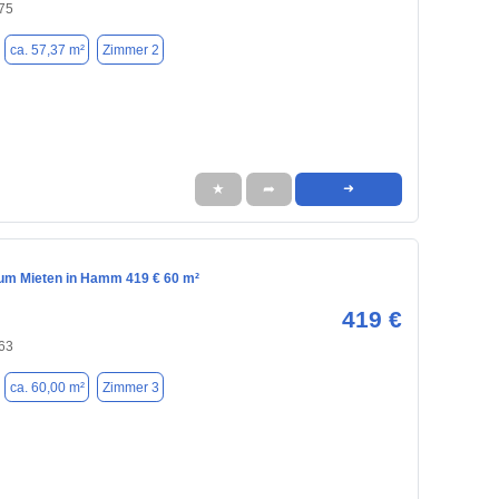
75
ca. 57,37 m²
Zimmer 2
★
➦
➜
m Mieten in Hamm 419 € 60 m²
419 €
63
ca. 60,00 m²
Zimmer 3