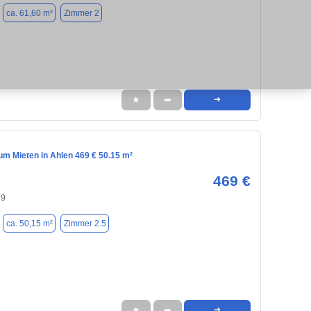
ca. 61,60 m²
Zimmer 2
★
➦
➜
m Mieten in Ahlen 469 € 50.15 m²
469 €
29
ca. 50,15 m²
Zimmer 2.5
★
➦
➜