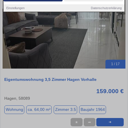
Einstellungen
Datenschutzerklärung
1 / 17
Eigentumswohnung 3,5 Zimmer Hagen Vorhalle
159.000 €
Hagen, 58089
Wohnung
ca. 64,00 m²
Zimmer 3.5
Baujahr 1964
★
➦
➜