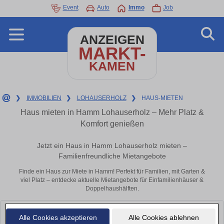
Event
Auto
Immo
Job
ANZEIGEN
MARKT-
KAMEN
❯
IMMOBILIEN
❯
LOHAUSERHOLZ
❯
HAUS-MIETEN
Haus mieten in Hamm Lohauserholz – Mehr Platz &
Komfort genießen
Jetzt ein Haus in Hamm Lohauserholz mieten –
Familienfreundliche Mietangebote
Finde ein Haus zur Miete in Hamm! Perfekt für Familien, mit Garten &
viel Platz – entdecke aktuelle Mietangebote für Einfamilienhäuser &
Doppelhaushälften.
Leider konnten wir derzeit keine passenden Objekte finden. Schauen Sie
Alle Cookies akzeptieren
Alle Cookies ablehnen
bald wieder vorbei!