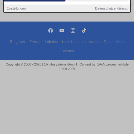
Einstellungen
Datenschutzerklärung
Ratgeber
Presse
Lokales
Über Uns
Impressum
Datenschutz
Cookies
Copyright © 2000 - 2026 | 1A Infosysteme GmbH | Content by: 1A-Anzeigenmarkt.de
10.08.2026