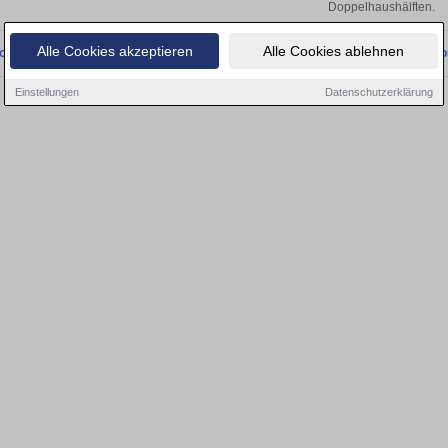
Doppelhaushälften.
Alle Cookies akzeptieren
Alle Cookies ablehnen
onnten wir derzeit keine passenden Objekte finden. Schauen Sie bald wieder vo
Einstellungen
Datenschutzerklärung