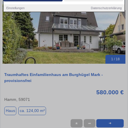
Einstellungen
Datenschutzerklärung
1 / 18
Traumhaftes Einfamilienhaus am Burghügel Mark -
provisionsfrei
580.000 €
Hamm, 59071
Haus
ca. 124,00 m²
★
➦
➜