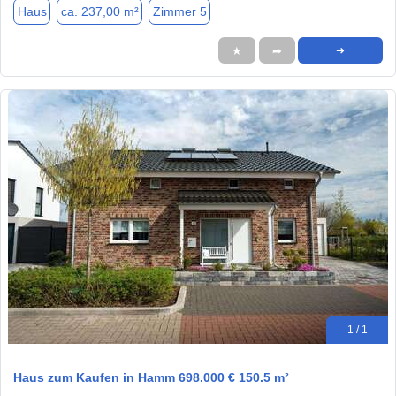
Haus
ca. 237,00 m²
Zimmer 5
★
➦
➜
1 / 1
Haus zum Kaufen in Hamm 698.000 € 150.5 m²