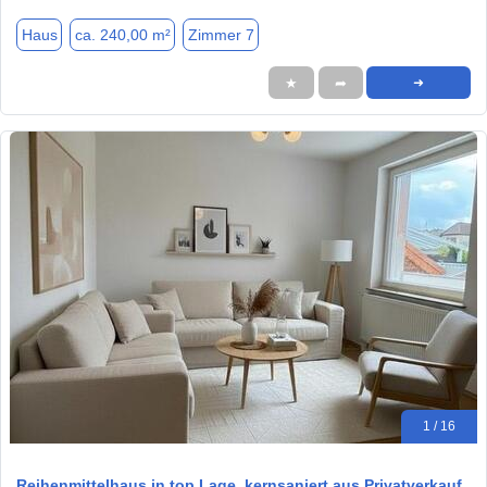
Haus
ca. 240,00 m²
Zimmer 7
★
➦
➜
1 / 16
Reihenmittelhaus in top Lage, kernsaniert aus Privatverkauf