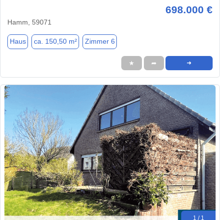
698.000 €
Hamm, 59071
Haus
ca. 150,50 m²
Zimmer 6
★
➦
➜
1 / 1