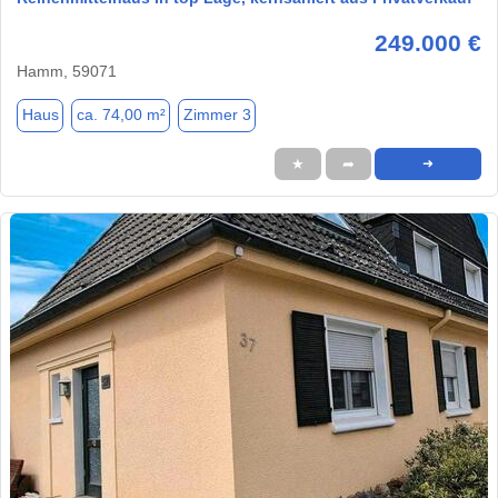
249.000 €
Hamm, 59071
Haus
ca. 74,00 m²
Zimmer 3
★
➦
➜