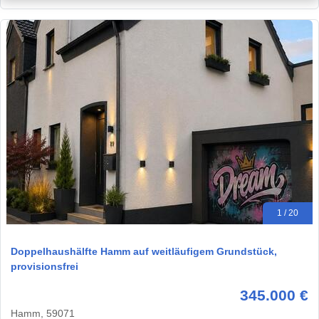
1 / 20
Doppelhaushälfte Hamm auf weitläufigem Grundstück,
provisionsfrei
345.000 €
Hamm, 59071