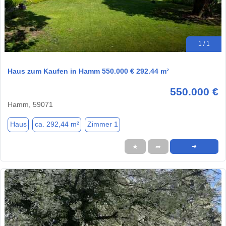
1 / 1
Haus zum Kaufen in Hamm 550.000 € 292.44 m²
550.000 €
Hamm, 59071
Haus
ca. 292,44 m²
Zimmer 1
★
➦
➜