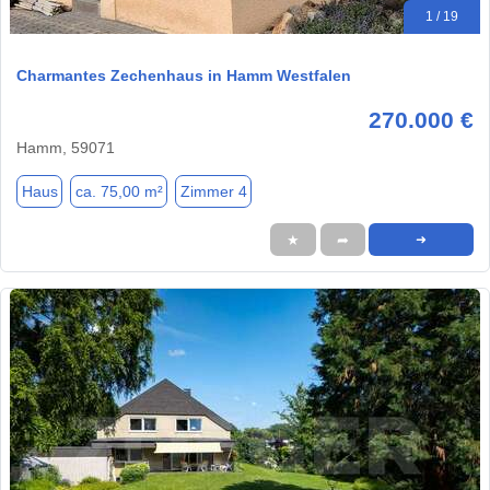
1 / 19
Charmantes Zechenhaus in Hamm Westfalen
270.000 €
Hamm, 59071
Haus
ca. 75,00 m²
Zimmer 4
★
➦
➜