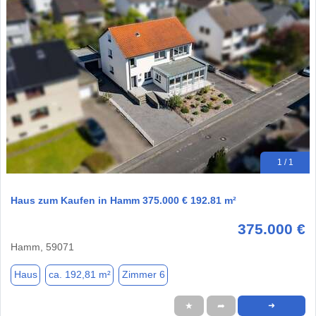
1 / 1
Haus zum Kaufen in Hamm 375.000 € 192.81 m²
375.000 €
Hamm, 59071
Haus
ca. 192,81 m²
Zimmer 6
★
➦
➜