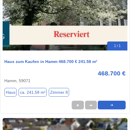
1 / 1
Haus zum Kaufen in Hamm 468.700 € 241.58 m²
468.700 €
Hamm, 59071
Haus
ca. 241,58 m²
Zimmer 8
★
➦
➜