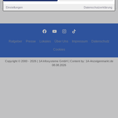
bald wieder vorbei!
Einstellungen
Datenschutzerklärung
Ratgeber
Presse
Lokales
Über Uns
Impressum
Datenschutz
Cookies
Copyright © 2000 - 2026 | 1A Infosysteme GmbH | Content by: 1A-Anzeigenmarkt.de
08.08.2026