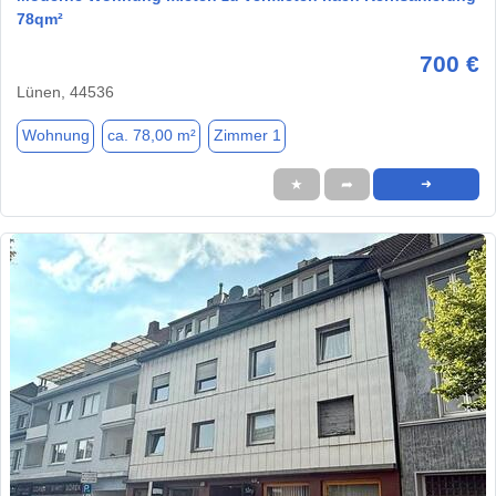
78qm²
700 €
Lünen, 44536
Wohnung
ca. 78,00 m²
Zimmer 1
★
➦
➜