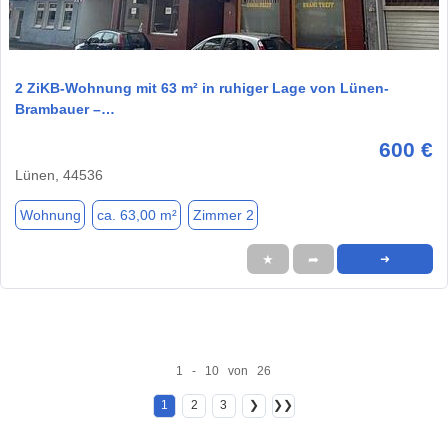
1 / 11
2 ZiKB-Wohnung mit 63 m² in ruhiger Lage von Lünen-
Brambauer –…
600 €
Lünen, 44536
Wohnung
ca. 63,00 m²
Zimmer 2
★
➦
➜
1 - 10 von 26
1
2
3
❯
❯❯