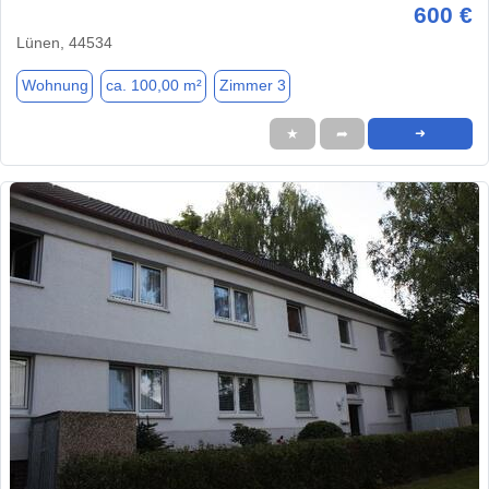
600 €
Lünen, 44534
Wohnung
ca. 100,00 m²
Zimmer 3
★
➦
➜
1 / 8