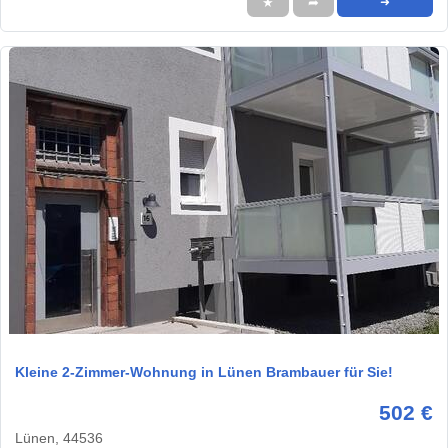
★
➦
➜
1 / 8
Kleine 2-Zimmer-Wohnung in Lünen Brambauer für Sie!
502 €
Lünen, 44536