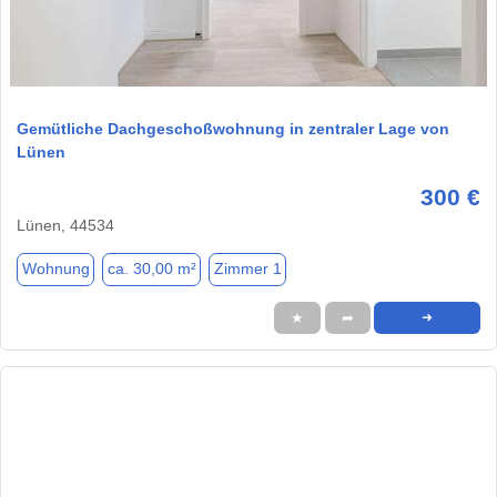
1 / 9
Gemütliche Dachgeschoßwohnung in zentraler Lage von
Lünen
300 €
Lünen, 44534
Wohnung
ca. 30,00 m²
Zimmer 1
★
➦
➜