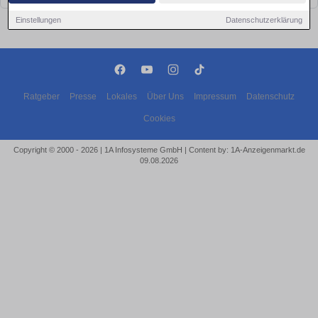
Einstellungen
Datenschutzerklärung
Ratgeber
Presse
Lokales
Über Uns
Impressum
Datenschutz
Cookies
Copyright © 2000 - 2026 | 1A Infosysteme GmbH | Content by: 1A-Anzeigenmarkt.de
09.08.2026