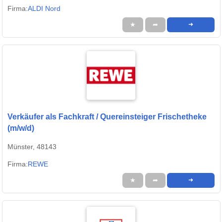
Firma:
ALDI Nord
★
➦
➜
Verkäufer als Fachkraft / Quereinsteiger Frischetheke
(m/w/d)
Münster, 48143
Firma:
REWE
★
➦
➜