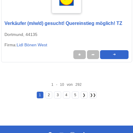
Verkäufer (m/w/d) gesucht! Quereinstieg möglich! TZ
Dortmund, 44135
Firma:
Lidl Bönen West
★
➦
➜
1 - 10 von 292
1
2
3
4
5
❯
❯❯