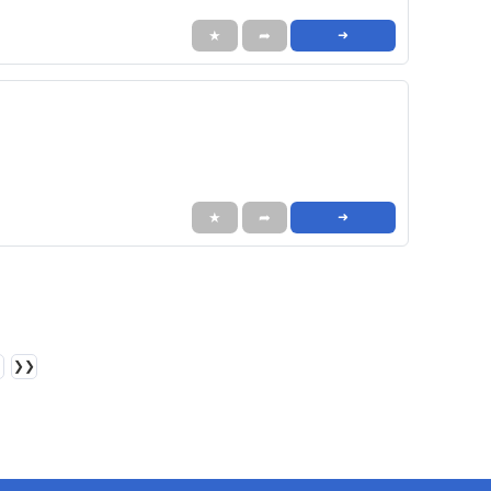
★
➦
➜
★
➦
➜
❯❯