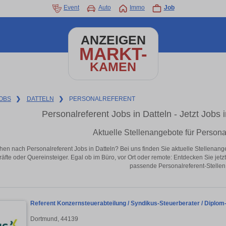
Event
Auto
Immo
Job
ANZEIGEN
MARKT-
KAMEN
OBS
❯
DATTELN
❯
PERSONALREFERENT
Personalreferent Jobs in Datteln - Jetzt Jobs i
Aktuelle Stellenangebote für Personal
hen nach Personalreferent Jobs in Datteln? Bei uns finden Sie aktuelle Stellenangebo
äfte oder Quereinsteiger. Egal ob im Büro, vor Ort oder remote: Entdecken Sie jet
passende Personalreferent-Stellen 
Referent Konzernsteuerabteilung / Syndikus-Steuerberater / Diplom-
Dortmund, 44139