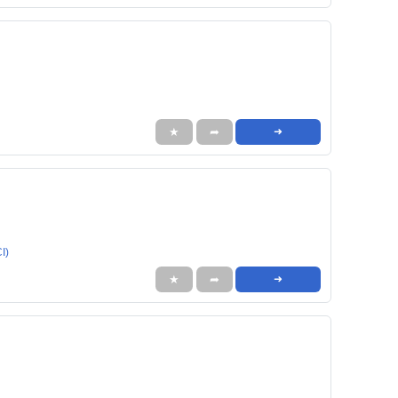
★
➦
➜
I)
★
➦
➜