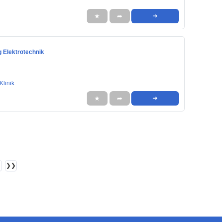
★
➦
➜
g Elektrotechnik
Klinik
★
➦
➜
❯❯