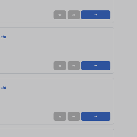
★
➦
➜
echt
★
➦
➜
echt
★
➦
➜