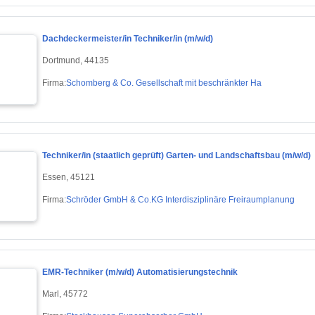
Dachdeckermeister/in Techniker/in (m/w/d)
Dortmund, 44135
Firma:
Schomberg & Co. Gesellschaft mit beschränkter Ha
Techniker/in (staatlich geprüft) Garten- und Landschaftsbau (m/w/d)
Essen, 45121
Firma:
Schröder GmbH & Co.KG Interdisziplinäre Freiraumplanung
EMR-Techniker (m/w/d) Automatisierungstechnik
Marl, 45772