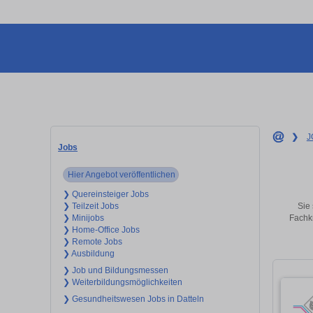
❯
J
Jobs
Hier Angebot veröffentlichen
❯ Quereinsteiger Jobs
Sie 
❯ Teilzeit Jobs
Fachkr
❯ Minijobs
❯ Home-Office Jobs
❯ Remote Jobs
❯ Ausbildung
❯ Job und Bildungsmessen
❯ Weiterbildungsmöglichkeiten
❯ Gesundheitswesen Jobs in Datteln