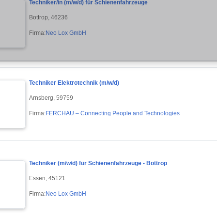
Techniker/in (m/w/d) für Schienenfahrzeuge
Bottrop, 46236
Firma:
Neo Lox GmbH
Techniker Elektrotechnik (m/w/d)
Arnsberg, 59759
Firma:
FERCHAU – Connecting People and Technologies
Techniker (m/w/d) für Schienenfahrzeuge - Bottrop
Essen, 45121
Firma:
Neo Lox GmbH