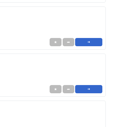
★
➦
➜
★
➦
➜