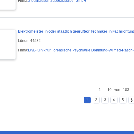
Firma:
Stockhausen Superabsorber GmbH
Elektromeister:in oder staatlich geprüfte:r Techniker:in Fachrichtun
Lünen, 44532
Firma:
LWL-Klinik für Forensische Psychiatrie Dortmund-Wilfried-Rasch-
1 - 10 von 103
1
2
3
4
5
❯