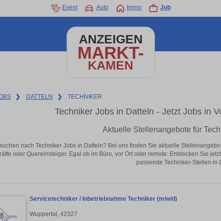
Event
Auto
Immo
Job
ANZEIGEN
MARKT-
KAMEN
OBS
❯
DATTELN
❯
TECHNIKER
Techniker Jobs in Datteln - Jetzt Jobs in V
Aktuelle Stellenangebote für Tech
suchen nach Techniker Jobs in Datteln? Bei uns finden Sie aktuelle Stellenangebote i
äfte oder Quereinsteiger. Egal ob im Büro, vor Ort oder remote: Entdecken Sie jet
passende Techniker-Stellen in D
Servicetechniker / Inbetriebnahme Techniker (m/w/d)
Wuppertal, 42327