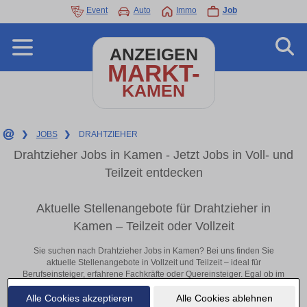
Event
Auto
Immo
Job
ANZEIGEN
MARKT-
KAMEN
❯
JOBS
❯
DRAHTZIEHER
Drahtzieher Jobs in Kamen - Jetzt Jobs in Voll- und
Teilzeit entdecken
Aktuelle Stellenangebote für Drahtzieher in
Kamen – Teilzeit oder Vollzeit
Sie suchen nach Drahtzieher Jobs in Kamen? Bei uns finden Sie
aktuelle Stellenangebote in Vollzeit und Teilzeit – ideal für
Berufseinsteiger, erfahrene Fachkräfte oder Quereinsteiger. Egal ob im
Büro, vor Ort oder remote: Entdecken Sie jetzt neue Chancen in Ihrer
Alle Cookies akzeptieren
Alle Cookies ablehnen
Region und bewerben Sie sich direkt auf passende Drahtzieher-Stellen