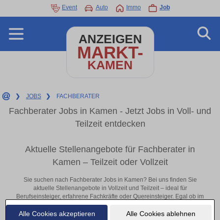
Event
Auto
Immo
Job
ANZEIGEN
MARKT-
KAMEN
❯
JOBS
❯
FACHBERATER
Fachberater Jobs in Kamen - Jetzt Jobs in Voll- und
Teilzeit entdecken
Aktuelle Stellenangebote für Fachberater in
Kamen – Teilzeit oder Vollzeit
Sie suchen nach Fachberater Jobs in Kamen? Bei uns finden Sie
aktuelle Stellenangebote in Vollzeit und Teilzeit – ideal für
Berufseinsteiger, erfahrene Fachkräfte oder Quereinsteiger. Egal ob im
Büro, vor Ort oder remote: Entdecken Sie jetzt neue Chancen in Ihrer
Alle Cookies akzeptieren
Alle Cookies ablehnen
Region und bewerben Sie sich direkt auf passende Fachberater-Stellen