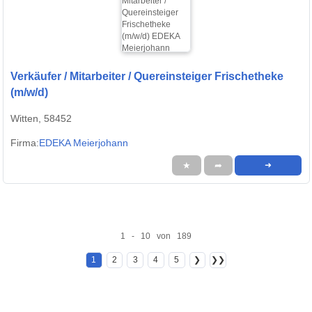
Verkäufer / Mitarbeiter / Quereinsteiger Frischetheke
(m/w/d)
Witten, 58452
Firma:
EDEKA Meierjohann
★
➦
➜
1 - 10 von 189
1
2
3
4
5
❯
❯❯