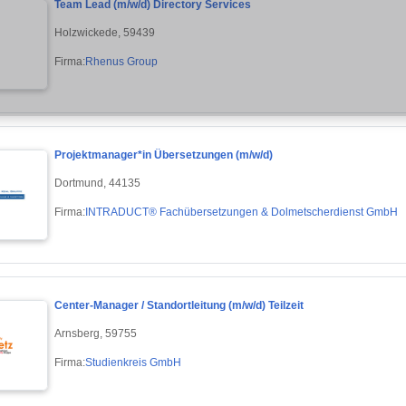
Team Lead (m/w/d) Directory Services
Holzwickede, 59439
Firma:
Rhenus Group
Projektmanager*in Übersetzungen (m/w/d)
Dortmund, 44135
Firma:
INTRADUCT® Fachübersetzungen & Dolmetscherdienst GmbH
Center-Manager / Standortleitung (m/w/d) Teilzeit
Arnsberg, 59755
Firma:
Studienkreis GmbH