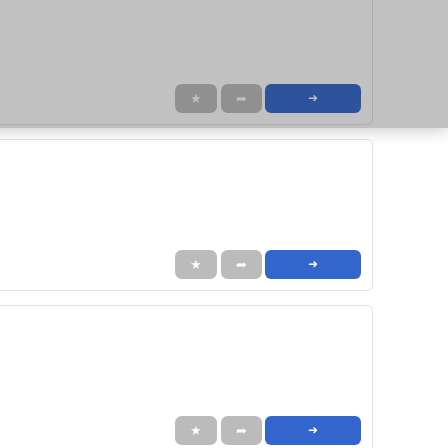
★
➦
➜
★
➦
➜
★
➦
➜