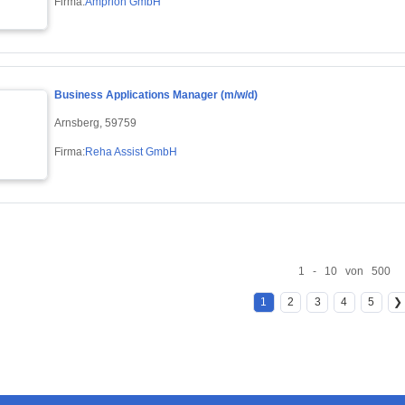
Firma:
Amprion GmbH
Business Applications Manager (m/w/d)
Arnsberg, 59759
Firma:
Reha Assist GmbH
1 - 10 von 500
1
2
3
4
5
❯