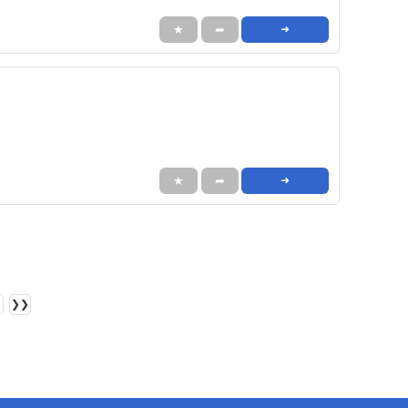
★
➦
➜
★
➦
➜
❯❯