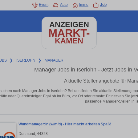
Event
Auto
Immo
Job
ANZEIGEN
MARKT-
KAMEN
OBS
❯
ISERLOHN
❯
MANAGER
Manager Jobs in Iserlohn - Jetzt Jobs in Vo
Aktuelle Stellenangebote für Mana
suchen nach Manager Jobs in Iserlohn? Bei uns finden Sie aktuelle Stellenangebote i
äfte oder Quereinsteiger. Egal ob im Büro, vor Ort oder remote: Entdecken Sie jet
passende Manager-Stellen in Is
Wundmanager:in (w/m/d) - Hier macht arbeiten Spaß!
Dortmund, 44328