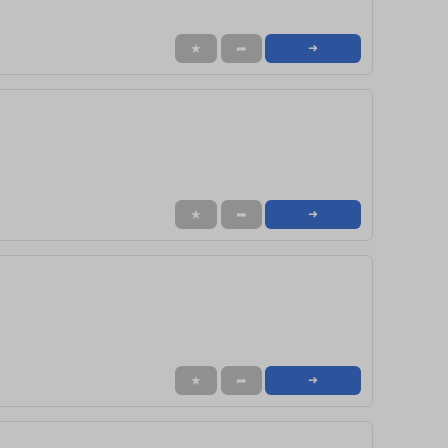
★
➦
➜
★
➦
➜
★
➦
➜