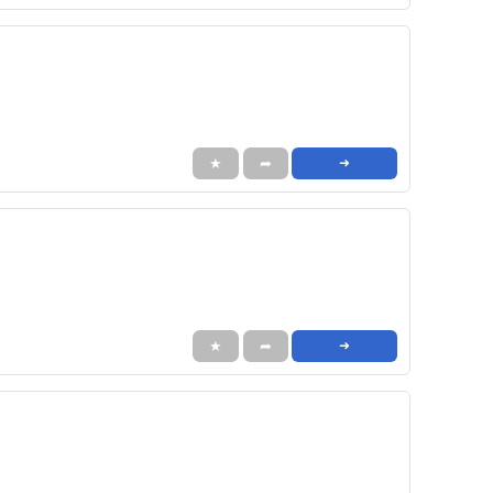
★
➦
➜
★
➦
➜