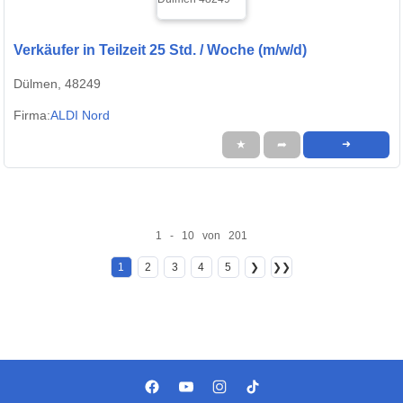
Verkäufer in Teilzeit 25 Std. / Woche (m/w/d)
Dülmen, 48249
Firma:
ALDI Nord
★
➦
➜
1 - 10 von 201
1
2
3
4
5
❯
❯❯