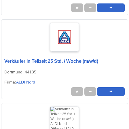
★
➦
➜
Verkäufer in Teilzeit 25 Std. / Woche (m/w/d)
Dortmund, 44135
Firma:
ALDI Nord
★
➦
➜