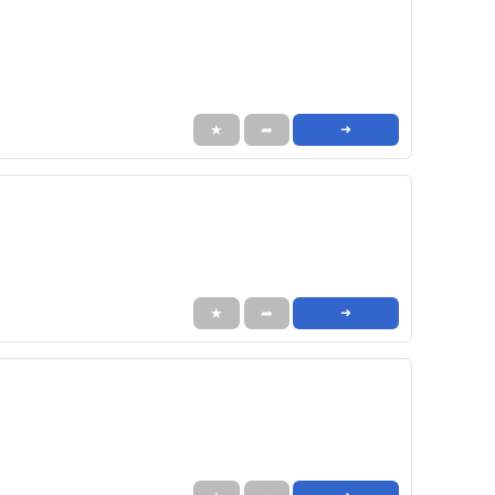
★
➦
➜
★
➦
➜