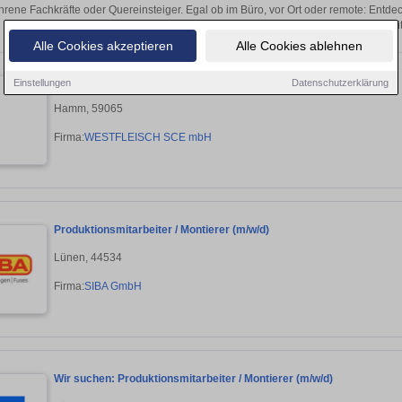
hrene Fachkräfte oder Quereinsteiger. Egal ob im Büro, vor Ort oder remote: Entd
sich direkt auf passende Produktionsmitarbei
Alle Cookies akzeptieren
Alle Cookies ablehnen
Produktionsmitarbeiter für die Schlachtung (m/w/d)
Einstellungen
Datenschutzerklärung
Hamm, 59065
Firma:
WESTFLEISCH SCE mbH
Produktionsmitarbeiter / Montierer (m/w/d)
Lünen, 44534
Firma:
SIBA GmbH
Wir suchen: Produktionsmitarbeiter / Montierer (m/w/d)