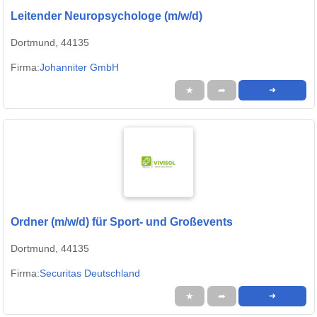
Leitender Neuropsychologe (m/w/d)
Dortmund, 44135
Firma:
Johanniter GmbH
★
➦
➜
Ordner (m/w/d) für Sport- und Großevents
Dortmund, 44135
Firma:
Securitas Deutschland
★
➦
➜