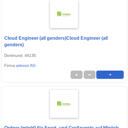
Cloud Engineer (all genders)Cloud Engineer (all
genders)
Dortmund, 44135
Firma:
adesso AG
★
➦
➜
Ordner (m/w/d) für Sport- und Großevents auf Minijob