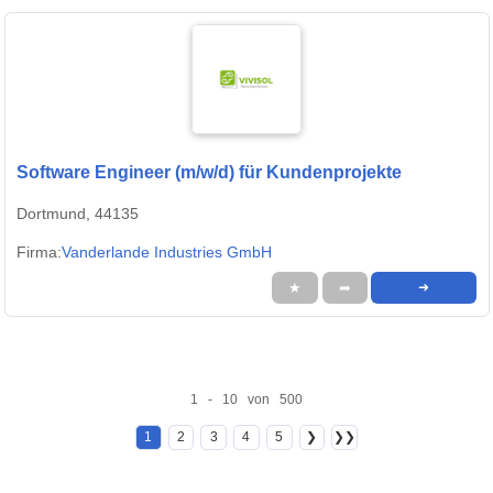
Software Engineer (m/w/d) für Kundenprojekte
Dortmund, 44135
Firma:
Vanderlande Industries GmbH
★
➦
➜
1 - 10 von 500
1
2
3
4
5
❯
❯❯