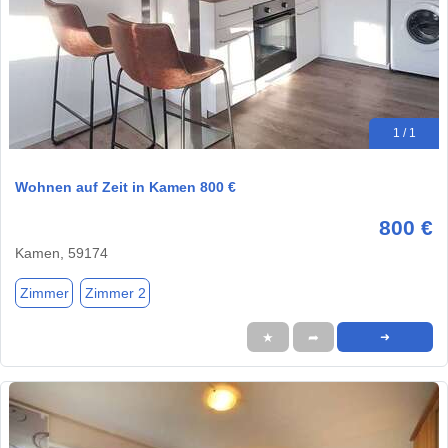
1 / 1
Wohnen auf Zeit in Kamen 800 €
800 €
Kamen, 59174
Zimmer
Zimmer 2
★
➦
➜