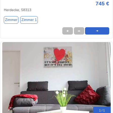
745 €
Herdecke, 58313
Zimmer
Zimmer 1
★
➦
➜
1 / 1