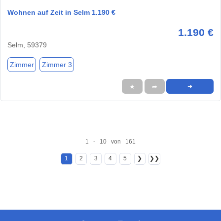
Wohnen auf Zeit in Selm 1.190 €
1.190 €
Selm, 59379
Zimmer
Zimmer 3
★
➦
➜
1 - 10 von 161
1
2
3
4
5
❯
❯❯