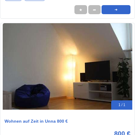
★
➦
➜
1 / 1
Wohnen auf Zeit in Unna 800 €
800 €