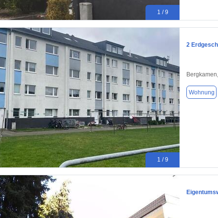
1 / 9
2 Erdgesch
Bergkamen,
Wohnung
1 / 9
Eigentums