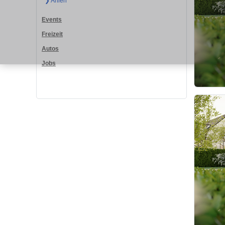
❯ Ahlen
Events
Freizeit
Autos
Jobs