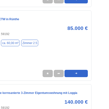
 ETW in Rünthe
85.000 €
 59192
ca. 60,00 m²
Zimmer 2.5
★
➦
➜
e kernsanierte 3-Zimmer Eigentumswohnung mit Loggia
140.000 €
 59192