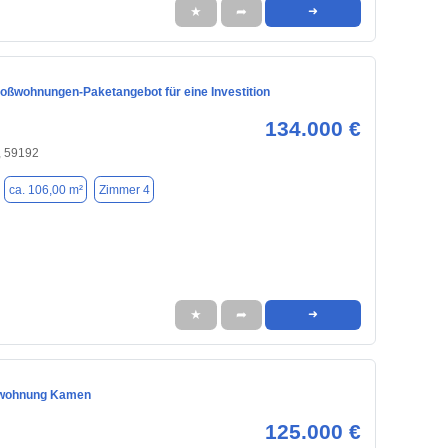
★
➦
➜
oßwohnungen-Paketangebot für eine Investition
134.000 €
 59192
ca. 106,00 m²
Zimmer 4
★
➦
➜
wohnung Kamen
125.000 €