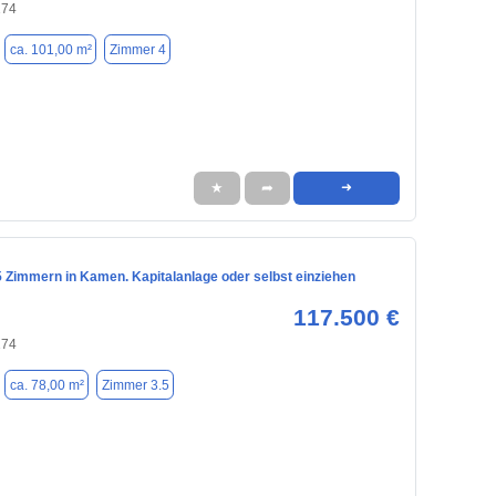
174
ca. 101,00 m²
Zimmer 4
★
➦
➜
5 Zimmern in Kamen. Kapitalanlage oder selbst einziehen
117.500 €
174
ca. 78,00 m²
Zimmer 3.5