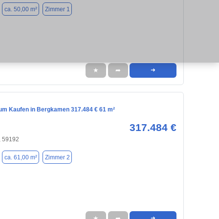
ca. 50,00 m²
Zimmer 1
★
➦
➜
m Kaufen in Bergkamen 317.484 € 61 m²
317.484 €
 59192
ca. 61,00 m²
Zimmer 2
★
➦
➜