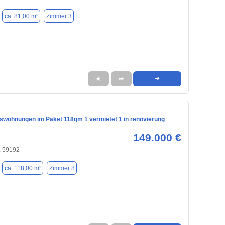
ca. 81,00 m²
Zimmer 3
★
➦
➜
swohnungen im Paket 118qm 1 vermietet 1 in renovierung
149.000 €
 59192
ca. 118,00 m²
Zimmer 8