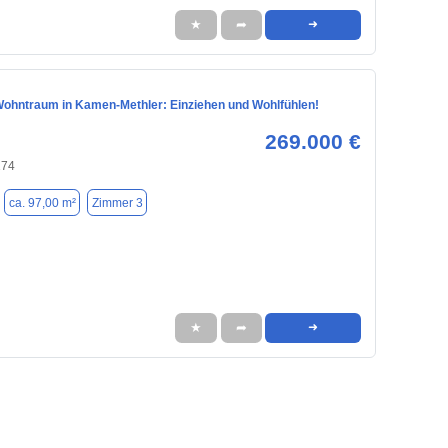
★
➦
➜
ohntraum in Kamen-Methler: Einziehen und Wohlfühlen!
269.000 €
174
ca. 97,00 m²
Zimmer 3
★
➦
➜