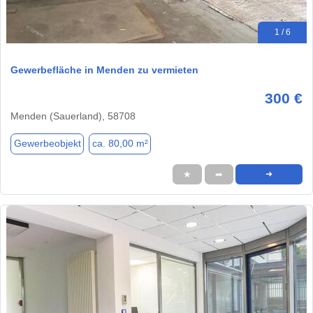
1 / 6
Gewerbefläche in Menden zu vermieten
300 €
Menden (Sauerland), 58708
Gewerbeobjekt
ca. 80,00 m²
★
➦
➜