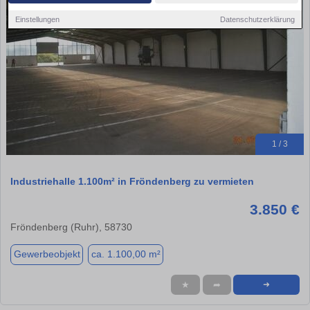
Einstellungen
Datenschutzerklärung
1 / 3
Industriehalle 1.100m² in Fröndenberg zu vermieten
3.850 €
Fröndenberg (Ruhr), 58730
Gewerbeobjekt
ca. 1.100,00 m²
★
➦
➜