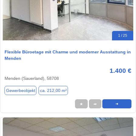
1 / 25
Flexible Büroetage mit Charme und moderner Ausstattung in
Menden
1.400 €
Menden (Sauerland), 58708
Gewerbeobjekt
ca. 212,00 m²
★
➦
➜