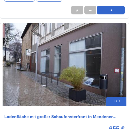
★
➦
➜
1 / 9
Ladenfläche mit großer Schaufensterfront in Mendener…
655 €