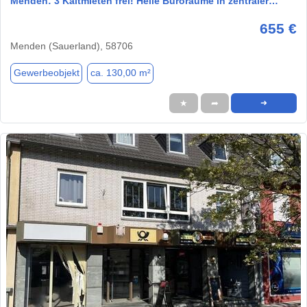
Menden: 3 Kaltmieten frei! Helle Büroräume in zentraler…
655 €
Menden (Sauerland), 58706
Gewerbeobjekt
ca. 130,00 m²
★
➦
➜