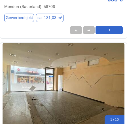
Menden (Sauerland), 58706
Gewerbeobjekt
ca. 131,03 m²
★
➦
➜
1 / 10