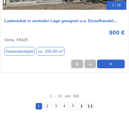
1 / 18
Ladenlokal in zentraler Lage geeignet u.a. Einzelhandel,…
900 €
Unna, 59425
Gewerbeobjekt
ca. 105,00 m²
★
➦
➜
1 - 10 von 500
1
2
3
4
5
❯
❯❯