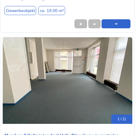
Gewerbeobjekt
ca. 19,00 m²
★
➦
➜
1 / 11