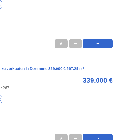
k
★
➦
➜
 zu verkaufen in Dortmund 339.000 € 567.25 m²
339.000 €
44267
k
★
➦
➜