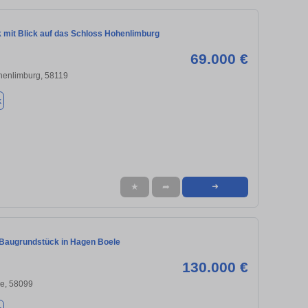
 mit Blick auf das Schloss Hohenlimburg
69.000 €
henlimburg, 58119
k
★
➦
➜
Baugrundstück in Hagen Boele
130.000 €
e, 58099