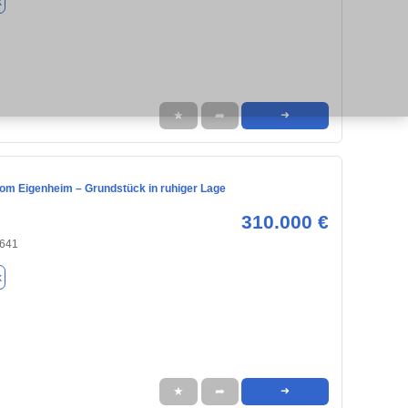
k
★
➦
➜
vom Eigenheim – Grundstück in ruhiger Lage
310.000 €
8641
k
★
➦
➜