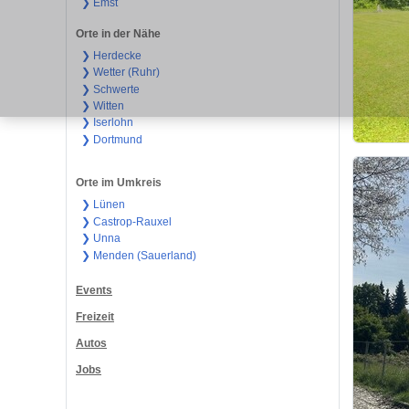
❯ Emst
Orte in der Nähe
❯ Herdecke
❯ Wetter (Ruhr)
❯ Schwerte
❯ Witten
❯ Iserlohn
❯ Dortmund
Orte im Umkreis
❯ Lünen
❯ Castrop-Rauxel
❯ Unna
❯ Menden (Sauerland)
Events
Freizeit
Autos
Jobs