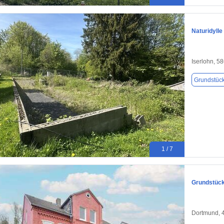
Naturidylle
Iserlohn, 5
Grundstüc
1 / 7
Grundstück
Dortmund, 