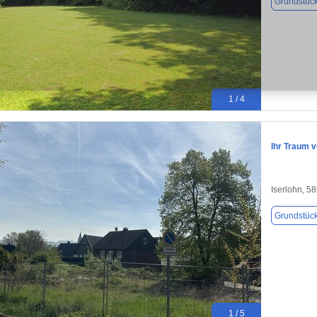
Grundstüc
1 / 4
Ihr Traum 
Iserlohn, 5
Grundstüc
1 / 5