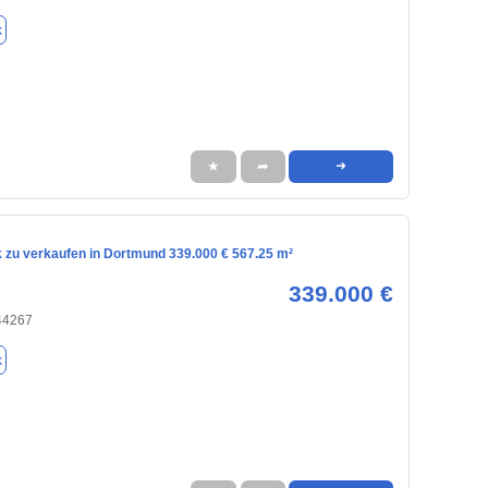
k
★
➦
➜
 zu verkaufen in Dortmund 339.000 € 567.25 m²
339.000 €
44267
k