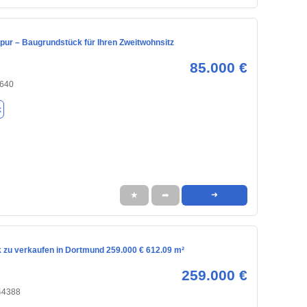
 pur – Baugrundstück für Ihren Zweitwohnsitz
85.000 €
8640
k
★
➦
➜
 zu verkaufen in Dortmund 259.000 € 612.09 m²
259.000 €
44388