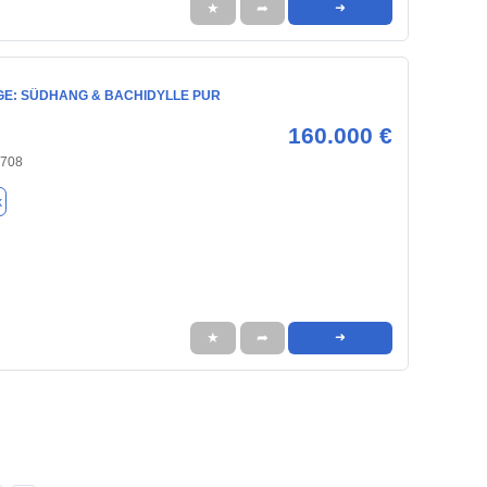
★
➦
➜
E: SÜDHANG & BACHIDYLLE PUR
160.000 €
8708
k
★
➦
➜