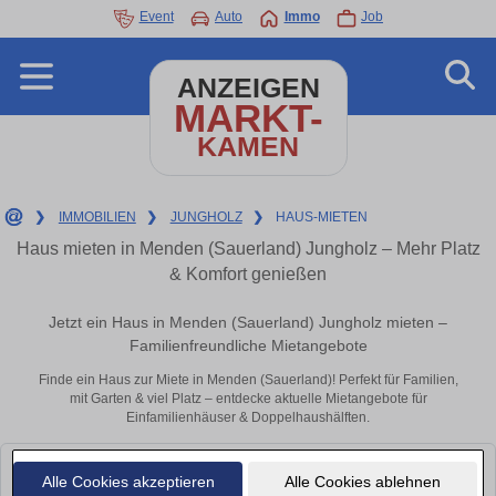
Event
Auto
Immo
Job
ANZEIGEN
MARKT-
KAMEN
❯
IMMOBILIEN
❯
JUNGHOLZ
❯
HAUS-MIETEN
Haus mieten in Menden (Sauerland) Jungholz – Mehr Platz
& Komfort genießen
Jetzt ein Haus in Menden (Sauerland) Jungholz mieten –
Familienfreundliche Mietangebote
Finde ein Haus zur Miete in Menden (Sauerland)! Perfekt für Familien,
mit Garten & viel Platz – entdecke aktuelle Mietangebote für
Einfamilienhäuser & Doppelhaushälften.
Leider konnten wir derzeit keine passenden Objekte finden. Schauen Sie
Alle Cookies akzeptieren
Alle Cookies ablehnen
bald wieder vorbei!