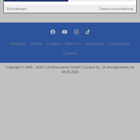
Einstellungen
Datenschutzerklärung
Ratgeber
Presse
Lokales
Über Uns
Impressum
Datenschutz
Cookies
Copyright © 2000 - 2026 | 1A Infosysteme GmbH | Content by: 1A-Anzeigenmarkt.de
08.08.2026