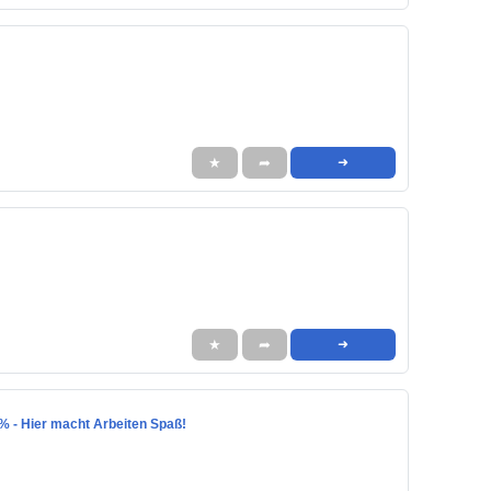
★
➦
➜
★
➦
➜
 % - Hier macht Arbeiten Spaß!