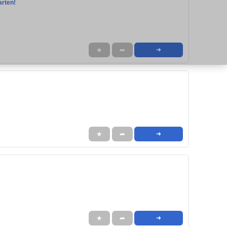
arten!
★
➦
➜
★
➦
➜
★
➦
➜