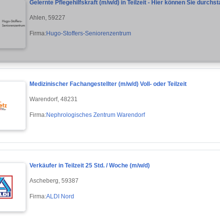
Gelernte Pflegehilfskraft (m/w/d) in Teilzeit - Hier können Sie durchst
Ahlen, 59227
Firma:
Hugo-Stoffers-Seniorenzentrum
Medizinischer Fachangestellter (m/w/d) Voll- oder Teilzeit
Warendorf, 48231
Firma:
Nephrologisches Zentrum Warendorf
Verkäufer in Teilzeit 25 Std. / Woche (m/w/d)
Ascheberg, 59387
Firma:
ALDI Nord