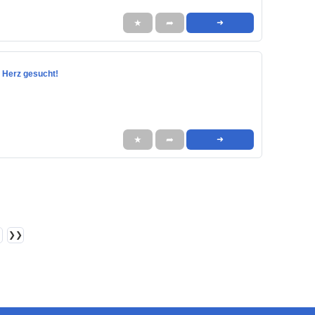
★
➦
➜
t Herz gesucht!
★
➦
➜
❯❯