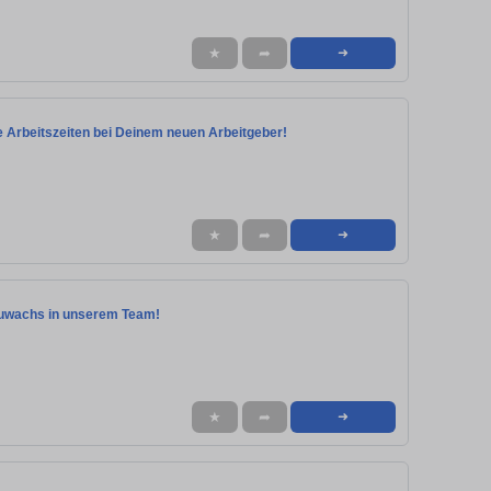
★
➦
➜
ive Arbeitszeiten bei Deinem neuen Arbeitgeber!
★
➦
➜
 Zuwachs in unserem Team!
★
➦
➜