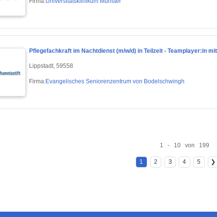
Firma:
Universitätsklinikum Münster
Pflegefachkraft im Nachtdienst (m/w/d) in Teilzeit - Teamplayer:in mi
Lippstadt, 59558
Firma:
Evangelisches Seniorenzentrum von Bodelschwingh
1 - 10 von 199
1
2
3
4
5
❯