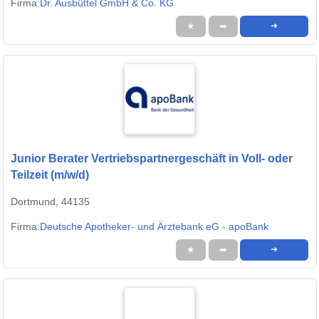
Firma:
Dr. Ausbüttel GmbH & Co. KG
★
➦
➜
Junior Berater Vertriebspartnergeschäft in Voll- oder
Teilzeit (m/w/d)
Dortmund, 44135
Firma:
Deutsche Apotheker- und Ärztebank eG - apoBank
★
➦
➜