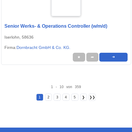
Senior Werks- & Operations Controller (w/m/d)
Iserlohn, 58636
Firma:
Dornbracht GmbH & Co. KG.
★
➦
➜
1 - 10 von 359
1
2
3
4
5
❯
❯❯