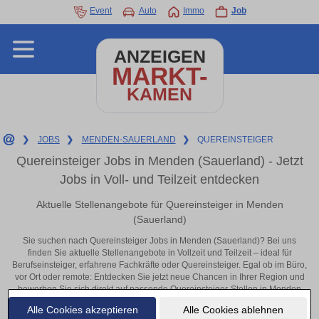
Event
Auto
Immo
Job
ANZEIGEN
MARKT-
KAMEN
❯
JOBS
❯
MENDEN-SAUERLAND
❯
QUEREINSTEIGER
Quereinsteiger Jobs in Menden (Sauerland) - Jetzt
Jobs in Voll- und Teilzeit entdecken
Aktuelle Stellenangebote für Quereinsteiger in Menden
(Sauerland)
Sie suchen nach Quereinsteiger Jobs in Menden (Sauerland)? Bei uns
finden Sie aktuelle Stellenangebote in Vollzeit und Teilzeit – ideal für
Berufseinsteiger, erfahrene Fachkräfte oder Quereinsteiger. Egal ob im Büro,
vor Ort oder remote: Entdecken Sie jetzt neue Chancen in Ihrer Region und
bewerben Sie sich direkt auf passende Quereinsteiger-Stellen in Menden
(Sauerland)!
Alle Cookies akzeptieren
Alle Cookies ablehnen