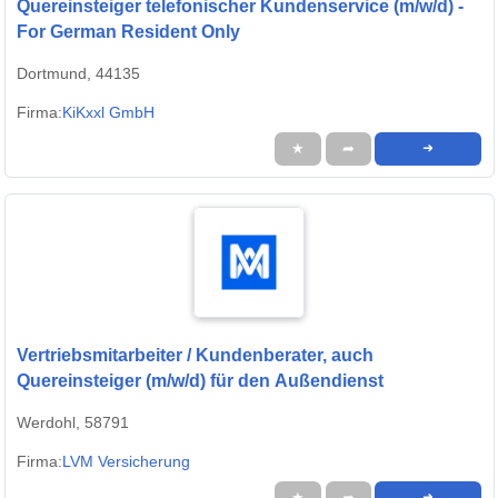
Quereinsteiger telefonischer Kundenservice (m/w/d) -
For German Resident Only
Dortmund, 44135
Firma:
KiKxxl GmbH
★
➦
➜
Vertriebsmitarbeiter / Kundenberater, auch
Quereinsteiger (m/w/d) für den Außendienst
Werdohl, 58791
Firma:
LVM Versicherung
★
➦
➜