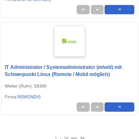
★
➦
➜
IT Administrator / Systemadministrator (m/w/d) mit
Schwerpunkt Linux (Remote / Mobil möglich)
Wetter (Ruhr), 58300
Firma:
REMONDIS
★
➦
➜
1 - 10 von 39