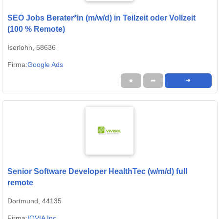
SEO Jobs Berater*in (m/w/d) in Teilzeit oder Vollzeit
(100 % Remote)
Iserlohn, 58636
Firma:
Google Ads
★
➦
➜
Senior Software Developer HealthTec (w/m/d) full
remote
Dortmund, 44135
Firma:
IQVIA Inc.