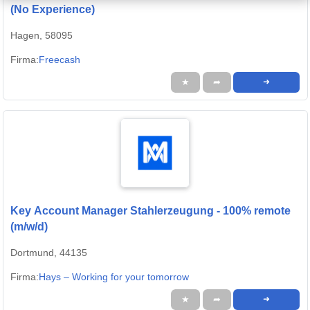
(No Experience)
Hagen, 58095
Firma:
Freecash
★
➦
➜
Key Account Manager Stahlerzeugung - 100% remote
(m/w/d)
Dortmund, 44135
Firma:
Hays – Working for your tomorrow
★
➦
➜