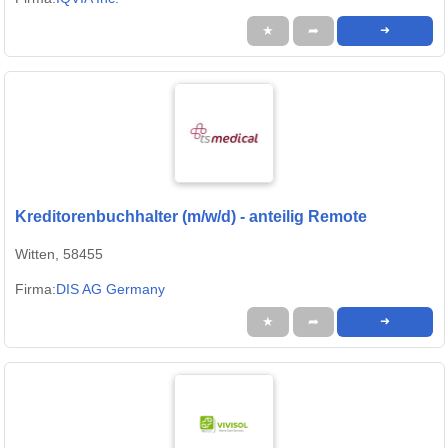
★
➦
➜
Kreditorenbuchhalter (m/w/d) - anteilig Remote
Witten, 58455
Firma:
DIS AG Germany
★
➦
➜