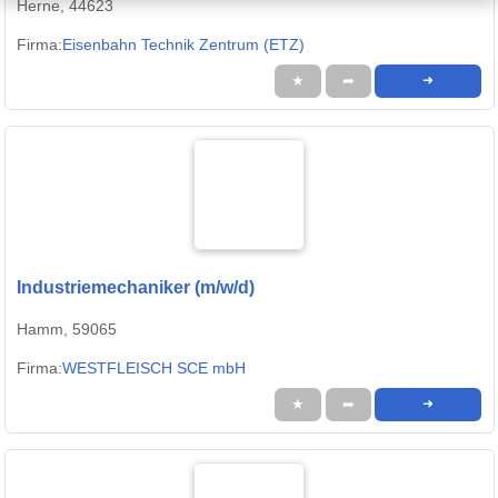
Herne, 44623
Firma:
Eisenbahn Technik Zentrum (ETZ)
★
➦
➜
Industriemechaniker (m/w/d)
Hamm, 59065
Firma:
WESTFLEISCH SCE mbH
★
➦
➜