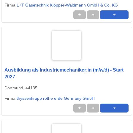
Firma:
L+T Gasetechnik Klöpper-Waldmann GmbH & Co. KG
★
➦
➜
Ausbildung als Industriemechaniker:in (m/w/d) - Start
2027
Dortmund, 44135
Firma:
thyssenkrupp rothe erde Germany GmbH
★
➦
➜