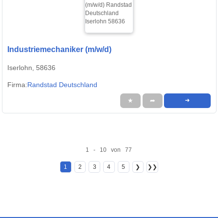
Industriemechaniker (m/w/d)
Iserlohn, 58636
Firma:
Randstad Deutschland
★
➦
➜
1 - 10 von 77
1
2
3
4
5
❯
❯❯