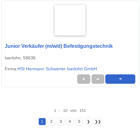
Junior Verkäufer (m/w/d) Befestigungstechnik
Iserlohn, 58636
Firma:
HSI Hermann Schwerter Iserlohn GmbH
★
➦
➜
1 - 10 von 151
1
2
3
4
5
❯
❯❯