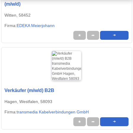
(m/w/d)
Witten, 58452
Firma:
EDEKA Meierjohann
★
➦
➜
Verkäufer (m/w/d) B2B
Hagen, Westfalen, 58093
Firma:
transmedia Kabelverbindungen GmbH
★
➦
➜