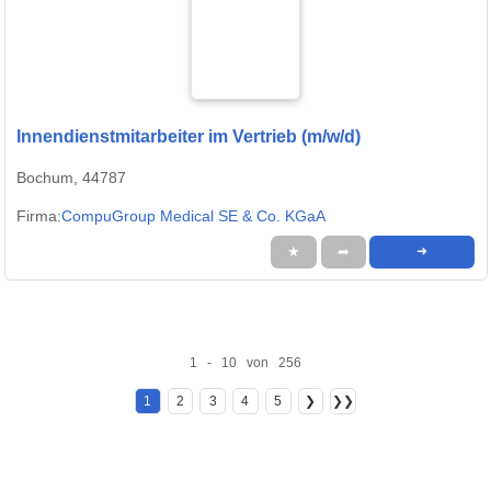
Innendienstmitarbeiter im Vertrieb (m/w/d)
Bochum, 44787
Firma:
CompuGroup Medical SE & Co. KGaA
★
➦
➜
1 - 10 von 256
1
2
3
4
5
❯
❯❯