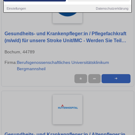
Einstellungen
Datenschutzerklärung
Gesundheits- und Krankenpfleger:in / Pflegefachkraft
(m/w/d) für unsere Stroke Unit/IMC - Werden Sie Teil
unseres Teams
Bochum, 44789
Firma:
Berufsgenossenschaftliches Universitätsklinikum
Bergmannsheil
★
➦
➜
Gesundheits- und Krankenpfleger:in / Altenpfleger:in