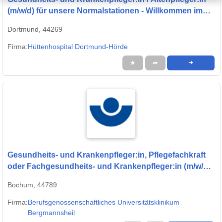
(m/w/d) für unsere Normalstationen - Willkommen im
Team!
Dortmund, 44269
Firma:
Hüttenhospital Dortmund-Hörde
★
➦
➜
Gesundheits- und Krankenpfleger:in, Pflegefachkraft
oder Fachgesundheits- und Krankenpfleger:in (m/w/d)
für die Intensivstationen - Werden Sie Teil unseres
Bochum, 44789
Teams
Firma:
Berufsgenossenschaftliches Universitätsklinikum
Bergmannsheil