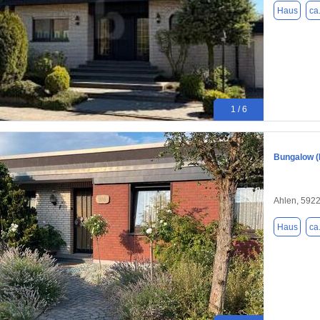
Haus
ca
1 / 6
Bungalow (
Ahlen, 592
Haus
ca