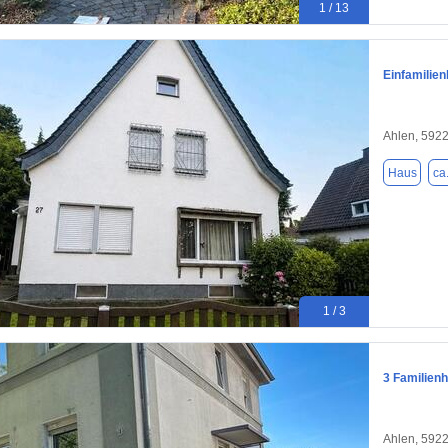
1 / 13
Einfamilie
Ahlen, 592
Haus
ca
1 / 3
3 Familien
Ahlen, 592