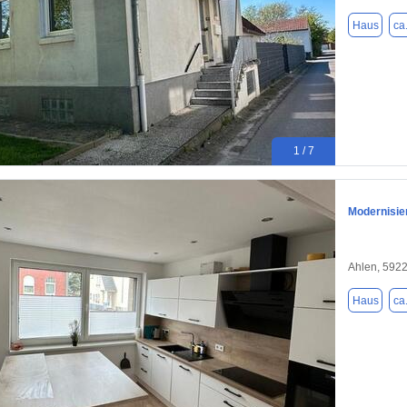
Haus
ca
1 / 7
Modernisie
Ahlen, 592
Haus
ca