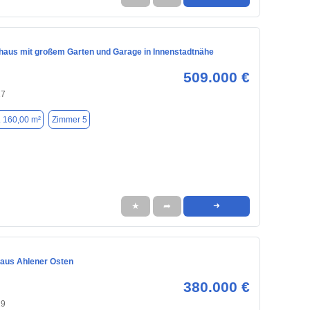
nhaus mit großem Garten und Garage in Innenstadtnähe
509.000 €
27
. 160,00 m²
Zimmer 5
★
➦
➜
haus Ahlener Osten
380.000 €
29