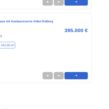
★
➦
➜
haus mit Ausbaureserve Ahlen Dolberg
395.000 €
29
. 342,00 m²
★
➦
➜