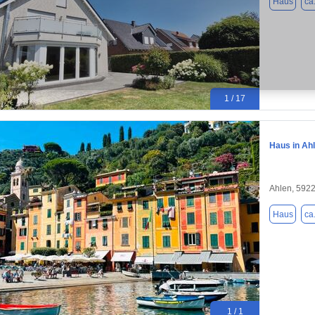
Haus
ca
1 / 17
Haus in Ahl
Ahlen, 592
Haus
ca
1 / 1