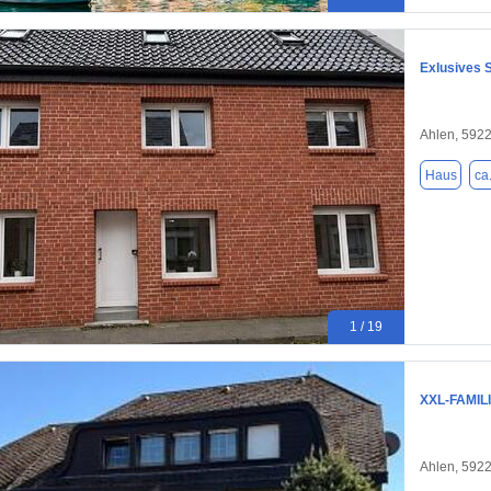
Exlusives S
Ahlen, 592
Haus
ca
1 / 19
XXL-FAMI
Ahlen, 592