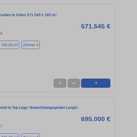
aufen in Ahlen 571.545 € 165 m²
571.545 €
29
. 165,00 m²
Zimmer 4
★
➦
➜
izil in Top Lage: Naherholungsgebiet Langst
695.000 €
27