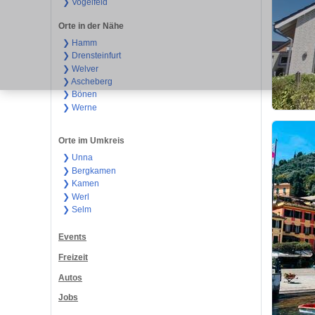
❯ Vogelfeld
Orte in der Nähe
❯ Hamm
❯ Drensteinfurt
❯ Welver
❯ Ascheberg
❯ Bönen
❯ Werne
Orte im Umkreis
❯ Unna
❯ Bergkamen
❯ Kamen
❯ Werl
❯ Selm
Events
Freizeit
Autos
Jobs