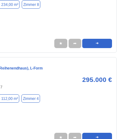
. 234,00 m²
Zimmer 8
★
➦
➜
Reihenendhaus), L-Form
295.000 €
27
. 112,00 m²
Zimmer 4
★
➦
➜