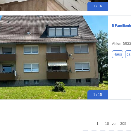
1 / 16
5 Familien
Ahlen, 592
Haus
ca
1 / 15
1 - 10 von 305