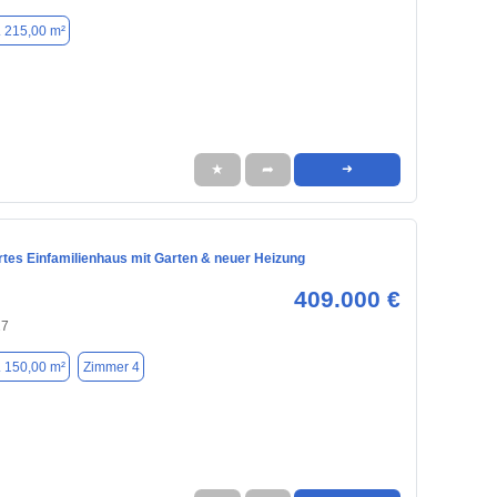
. 215,00 m²
★
➦
➜
rtes Einfamilienhaus mit Garten & neuer Heizung
409.000 €
27
. 150,00 m²
Zimmer 4