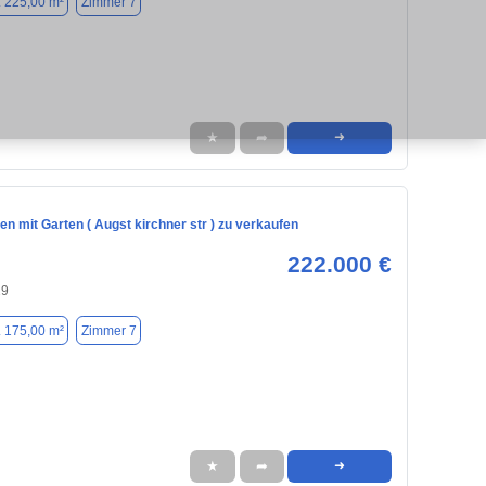
. 225,00 m²
Zimmer 7
★
➦
➜
en mit Garten ( Augst kirchner str ) zu verkaufen
222.000 €
29
. 175,00 m²
Zimmer 7
★
➦
➜