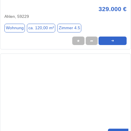
329.000 €
Ahlen, 59229
Wohnung
ca. 120,00 m²
Zimmer 4.5
★
➦
➜