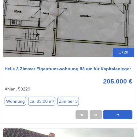
1 / 20
Helle 3 Zimmer Eigentumswohnung 83 qm für Kapitalanleger
205.000 €
Ahlen, 59229
Wohnung
ca. 83,00 m²
Zimmer 3
★
➦
➜