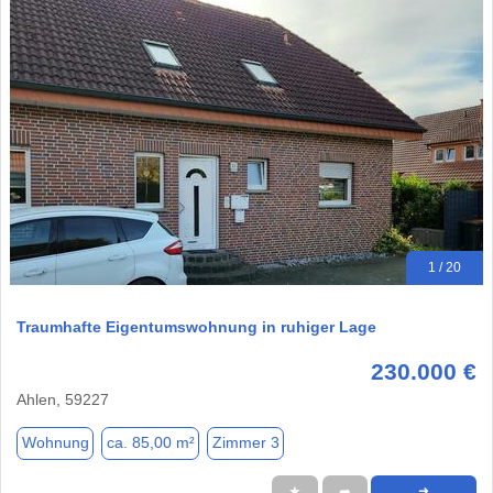
1 / 20
Traumhafte Eigentumswohnung in ruhiger Lage
230.000 €
Ahlen, 59227
Wohnung
ca. 85,00 m²
Zimmer 3
★
➦
➜