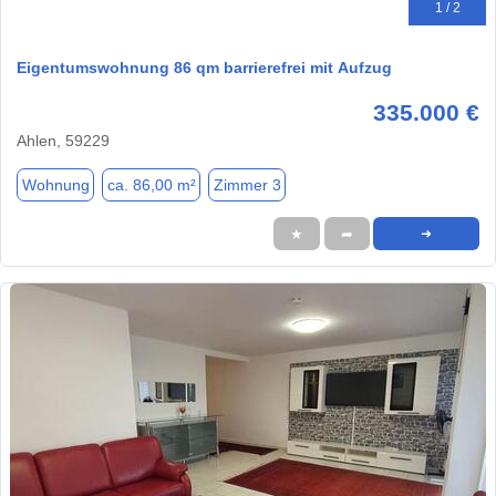
1 / 2
Eigentumswohnung 86 qm barrierefrei mit Aufzug
335.000 €
Ahlen, 59229
Wohnung
ca. 86,00 m²
Zimmer 3
★
➦
➜