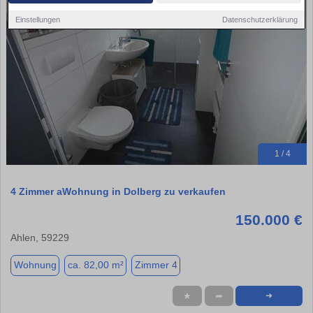
Einstellungen
Datenschutzerklärung
1 / 4
4 Zimmer aWohnung in Dolberg zu verkaufen
150.000 €
Ahlen, 59229
Wohnung
ca. 82,00 m²
Zimmer 4
★
➦
➜