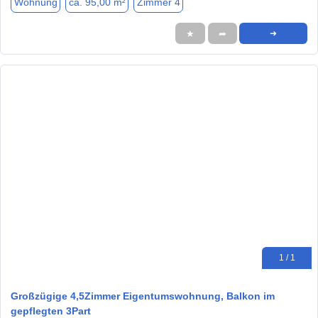
Wohnung
ca. 95,00 m²
Zimmer 4
★
➦
➜
1 / 1
Großzügige 4,5Zimmer Eigentumswohnung, Balkon im
gepflegten 3Part