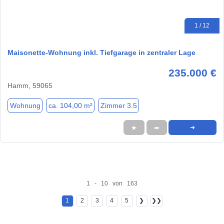
1 / 12
Maisonette-Wohnung inkl. Tiefgarage in zentraler Lage
235.000 €
Hamm, 59065
Wohnung
ca. 104,00 m²
Zimmer 3.5
★
➦
➜
1 - 10 von 163
1
2
3
4
5
❯
❯❯